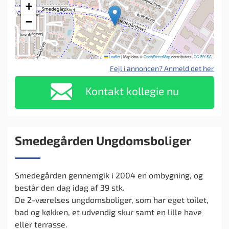
+
−
Leaflet
|
Map data ©
OpenStreetMap
contributors,
CC-BY-SA
Fejl i annoncen? Anmeld det her
Kontakt kollegie nu
Smedegården Ungdomsboliger
Smedegården gennemgik i 2004 en ombygning, og
består den dag idag af 39 stk.
De 2-værelses ungdomsboliger, som har eget toilet,
bad og køkken, et udvendig skur samt en lille have
eller terrasse.