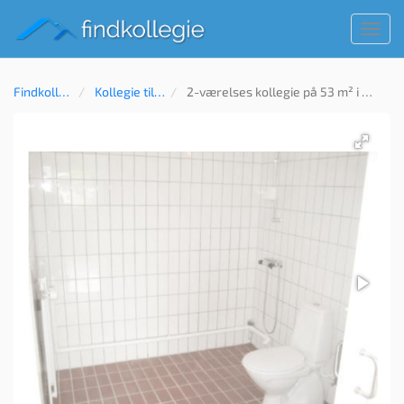
Toggl
navig
Findkollegie
Kollegie til leje
2-værelses kollegie på 53 m² i Aalborg