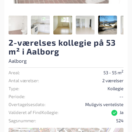
2-værelses kollegie på 53
m² i Aalborg
Aalborg
2
Areal:
53 - 55 m
Antal værelser:
2 værelser
Type:
Kollegie
Periode:
--
Overtagelsesdato:
Muligvis venteliste
Valideret af FindKollegie:
Ja
Sagsnummer:
524