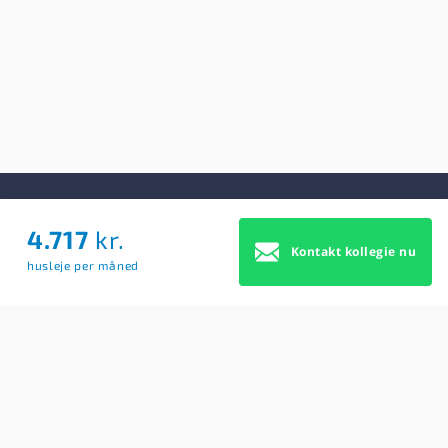
4.717
kr.
Om Os
Kontakt kollegie nu
husleje per måned
Om Os
Brugerbetingelser
Blog
Køb Premium profil
Sitemap
Cookie Samtykke
For studerende