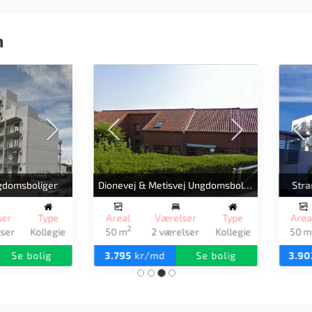
n
Katedralen Ungdomsboliger
Skovparken Ungdomsbolige
real
Værelser
Type
Areal
Værelser
Typ
2
2
0 m
2 værelser
Kollegie
50 m
2 værelser
Kolle
.039
kr/md
Se bolig
4.060
kr/md
Se bolig