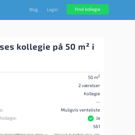
Find kollegie
Blog
Login
ses kollegie på 50 m² i
2
50 m
2 værelser
Kollegie
--
o:
Muligvis venteliste
Kollegie:
Ja
561