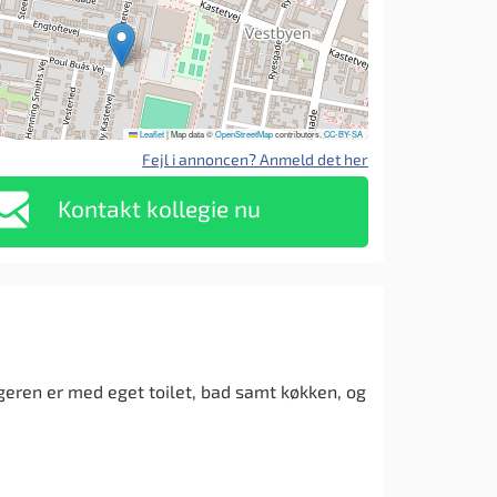
Leaflet
|
Map data ©
OpenStreetMap
contributors,
CC-BY-SA
Fejl i annoncen? Anmeld det her
Kontakt kollegie nu
igeren er med eget toilet, bad samt køkken, og