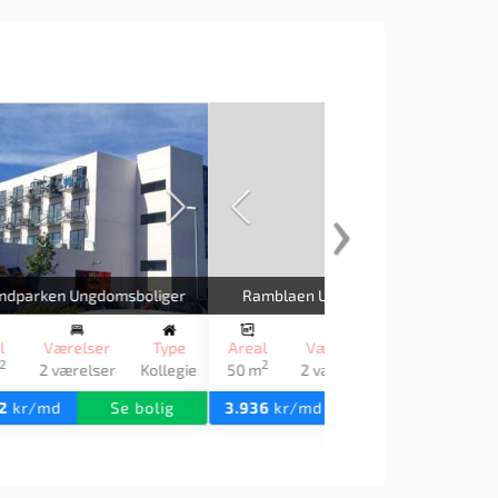
›
r
Signalvej Ungdomsboliger
e
Areal
Værelser
Type
2
gie
50 m
2 værelser
Kollegie
4.098
kr/md
Se bolig