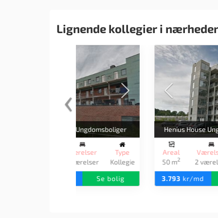
Lignende kollegier i nærhede
‹
Ramblaen Ungdomsboliger
Areal
Værelser
Type
A
2
50 m
2 værelser
Kollegie
5
3.936
kr/md
Se bolig
4