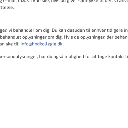
-mail m.v. vil kun ske, hvis du giver samtykke til det. Vi anv
ttelse.
inger, vi behandler om dig. Du kan desuden til enhver tid gøre
r behandlet oplysninger om dig. Hvis de oplysninger, der behandl
an ske til:
info@findkollegie.dk
.
 personoplysninger, har du også mulighed for at tage kontakt t