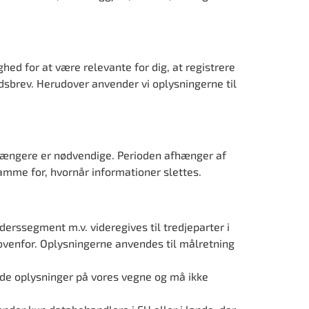
hed for at være relevante for dig, at registrere
edsbrev. Herudover anvender vi oplysningerne til
ke længere er nødvendige. Perioden afhænger af
amme for, hvornår informationer slettes.
derssegment m.v. videregives til tredjeparter i
” ovenfor. Oplysningerne anvendes til målretning
nde oplysninger på vores vegne og må ikke