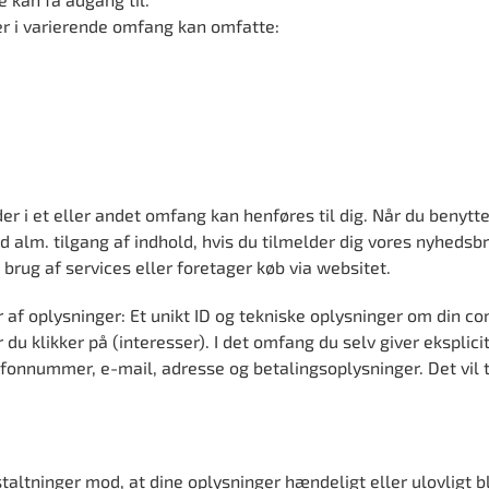
er i varierende omfang kan omfatte:
der i et eller andet omfang kan henføres til dig. Når du benyt
 alm. tilgang af indhold, hvis du tilmelder dig vores nyhedsbr
 brug af services eller foretager køb via websitet.
af oplysninger: Et unikt ID og tekniske oplysninger om din comp
du klikker på (interesser). I det omfang du selv giver eksplici
onnummer, e-mail, adresse og betalingsoplysninger. Det vil t
taltninger mod, at dine oplysninger hændeligt eller ulovligt bliv