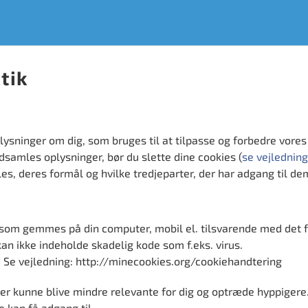
tik
sninger om dig, som bruges til at tilpasse og forbedre vores 
ndsamles oplysninger, bør du slette dine cookies (
se vejledning
es, deres formål og hvilke tredjeparter, der har adgang til de
, som gemmes på din computer, mobil el. tilsvarende med det f
an ikke indeholde skadelig kode som f.eks. virus.
s. Se vejledning: http://minecookies.org/cookiehandtering
ncer kunne blive mindre relevante for dig og optræde hyppigere
e kan få adgang til.