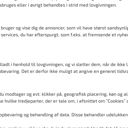
uges eller i øvrigt behandles i strid med lovgivningen.
 bruger og vise dig de annoncer, som vil have størst sandsynlig
 services, du har efterspurgt, som f.eks. at fremsende et nyh
lladt i henhold til lovgivningen, og vi sletter dem, når de ik
evaring. Det er derfor ikke muligt at angive en generel tidsr
u modtager og evt. klikker på, geografisk placering, køn og al
e hvilke tredjeparter, der er tale om, i afsnittet om ”Cookies
l opbevaring og behandling af data. Disse behandler udelukke