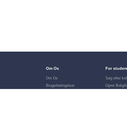
Om Os
For studer
Om Os
Søg efter kol
Brugerbetingelser
Opret BoligA
Blog
Hjælp: Få sv
spørgsmål h
Køb Premium profil
Kontakt os
Sitemap
Cookie Samtykke