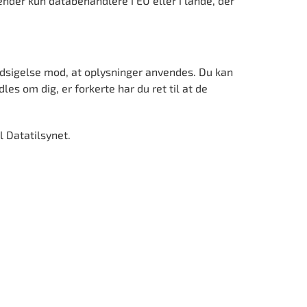
ender kun databehandlere i EU eller i lande, der
 indsigelse mod, at oplysninger anvendes. Du kan
es om dig, er forkerte har du ret til at de
il
Datatilsynet.