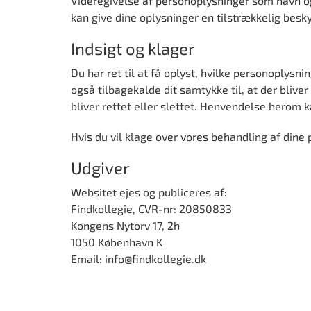
Videregivelse af personoplysninger som navn og e
kan give dine oplysninger en tilstrækkelig besky
Indsigt og klager
Du har ret til at få oplyst, hvilke personoplysn
også tilbagekalde dit samtykke til, at der blive
bliver rettet eller slettet. Henvendelse herom k
Hvis du vil klage over vores behandling af dine
Udgiver
Websitet ejes og publiceres af:
Findkollegie, CVR-nr: 20850833
Kongens Nytorv 17, 2h
1050 København K
Email:
info@findkollegie.dk