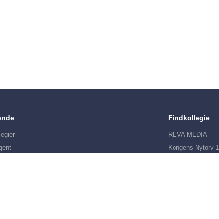
ende
Findkollegie
legier
REVA MEDIA
gent
Kongens Nytorv 1
ar på dine
1050 København
er
CVR-nr: 2085083