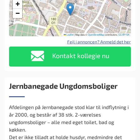
+
−
Leaflet
|
Map data ©
OpenStreetMap
contributors,
CC-BY-SA
Fejl i annoncen? Anmeld det her
Kontakt kollegie nu
Jernbanegade Ungdomsboliger
Afdelingen på Jernbanegade stod klar til indflytning i
år 2000, og består af 38 stk. 2-værelses
ungdomsboliger – alle med eget toilet, bad og
køkken.
Det er ikke tilladt at holde husdyr, medmindre det