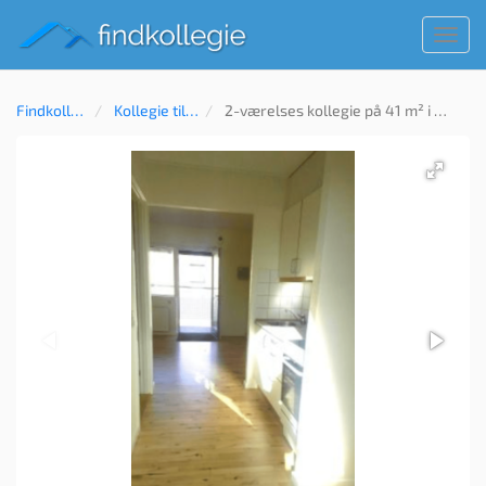
Toggl
navig
Findkollegie
Kollegie til leje
2-værelses kollegie på 41 m² i Aalborg