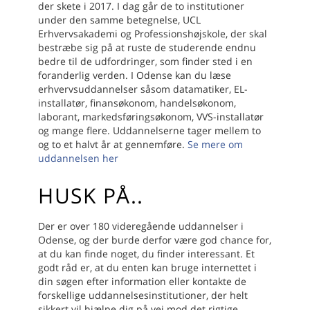
der skete i 2017. I dag går de to institutioner
under den samme betegnelse, UCL
Erhvervsakademi og Professionshøjskole, der skal
bestræbe sig på at ruste de studerende endnu
bedre til de udfordringer, som finder sted i en
foranderlig verden. I Odense kan du læse
erhvervsuddannelser såsom datamatiker, EL-
installatør, finansøkonom, handelsøkonom,
laborant, markedsføringsøkonom, VVS-installatør
og mange flere. Uddannelserne tager mellem to
og to et halvt år at gennemføre.
Se mere om
uddannelsen her
HUSK PÅ..
Der er over 180 videregående uddannelser i
Odense, og der burde derfor være god chance for,
at du kan finde noget, du finder interessant. Et
godt råd er, at du enten kan bruge internettet i
din søgen efter information eller kontakte de
forskellige uddannelsesinstitutioner, der helt
sikkert vil hjælpe dig på vej mod det rigtige