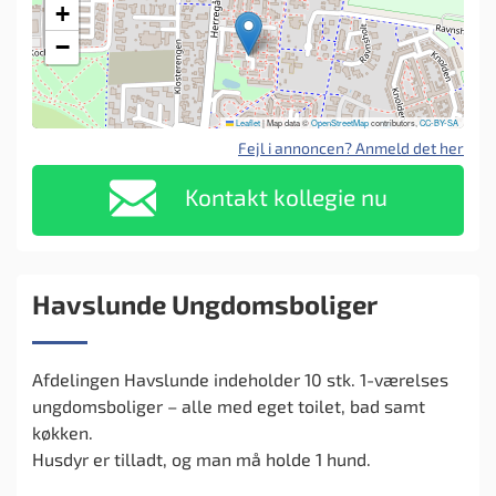
+
−
Leaflet
|
Map data ©
OpenStreetMap
contributors,
CC-BY-SA
Fejl i annoncen? Anmeld det her
Kontakt kollegie nu
Havslunde Ungdomsboliger
Afdelingen Havslunde indeholder 10 stk. 1-værelses
ungdomsboliger – alle med eget toilet, bad samt
køkken.
Husdyr er tilladt, og man må holde 1 hund.