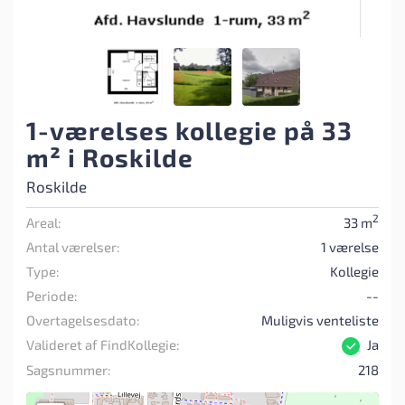
1-værelses kollegie på 33
m² i Roskilde
Roskilde
2
Areal:
33 m
Antal værelser:
1 værelse
Type:
Kollegie
Periode:
--
Overtagelsesdato:
Muligvis venteliste
Valideret af FindKollegie:
Ja
Sagsnummer:
218