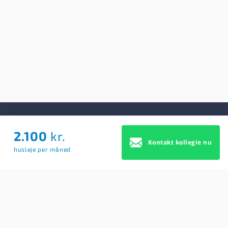
2.100
kr.
Om Os
Kontakt kollegie nu
husleje per måned
Om Os
Brugerbetingelser
Blog
Køb Premium profil
Sitemap
Cookie Samtykke