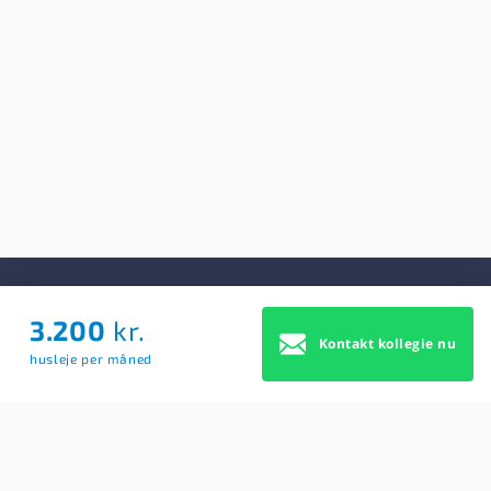
3.200
kr.
Om Os
Kontakt kollegie nu
husleje per måned
Om Os
Brugerbetingelser
Blog
Køb Premium profil
Sitemap