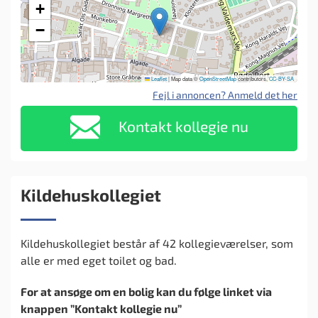
+
−
Leaflet
|
Map data ©
OpenStreetMap
contributors,
CC-BY-SA
Fejl i annoncen? Anmeld det her
Kontakt kollegie nu
Kildehuskollegiet
Kildehuskollegiet består af 42 kollegieværelser, som
alle er med eget toilet og bad.
For at ansøge om en bolig kan du følge linket via
knappen ”Kontakt kollegie nu”