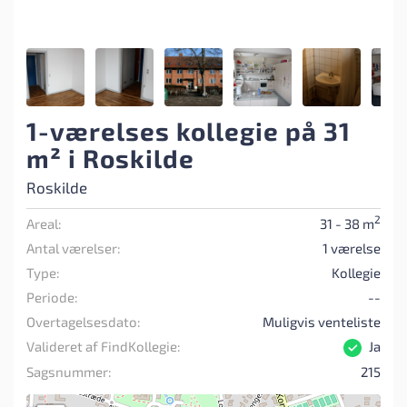
1-værelses kollegie på 31
m² i Roskilde
Roskilde
2
Areal:
31 - 38 m
Antal værelser:
1 værelse
Type:
Kollegie
Periode:
--
Overtagelsesdato:
Muligvis venteliste
Valideret af FindKollegie:
Ja
Sagsnummer:
215