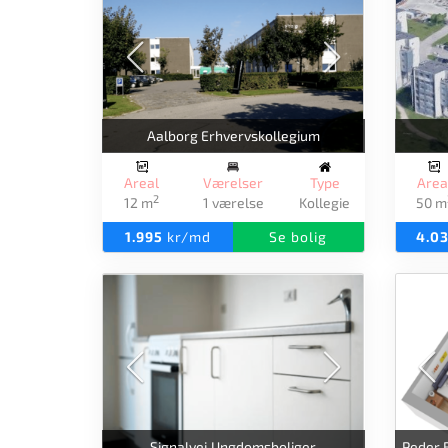
Aalborg Erhvervskollegium
Areal
Værelser
Type
Area
2
12 m
1 værelse
Kollegie
50 m
1.995
kr/md
Se bolig
4.0
Signalvej Ungdomsboliger