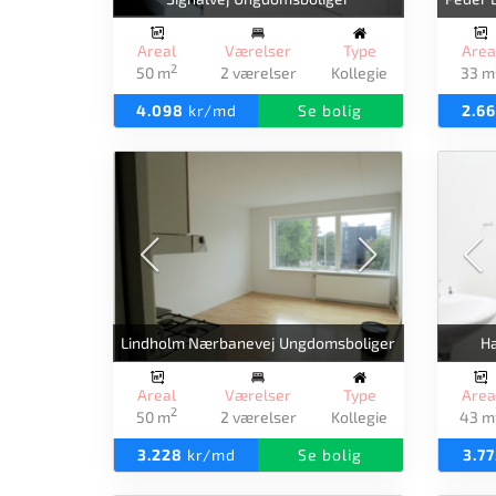
Areal
Værelser
Type
Area
2
50 m
2 værelser
Kollegie
33 m
4.098
kr/md
Se bolig
2.6
Lindholm Nærbanevej Ungdomsboliger
H
Areal
Værelser
Type
Area
2
50 m
2 værelser
Kollegie
43 m
3.228
kr/md
Se bolig
3.7