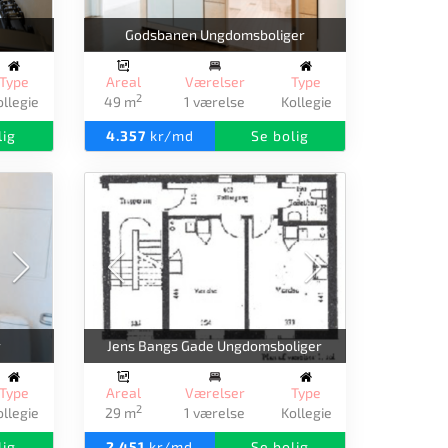
Godsbanen Ungdomsboliger
Type
Areal
Værelser
Type
2
ollegie
49 m
1 værelse
Kollegie
lig
4.357
kr/md
Se bolig
r
Jens Bangs Gade Ungdomsboliger
Type
Areal
Værelser
Type
2
ollegie
29 m
1 værelse
Kollegie
lig
2.451
kr/md
Se bolig