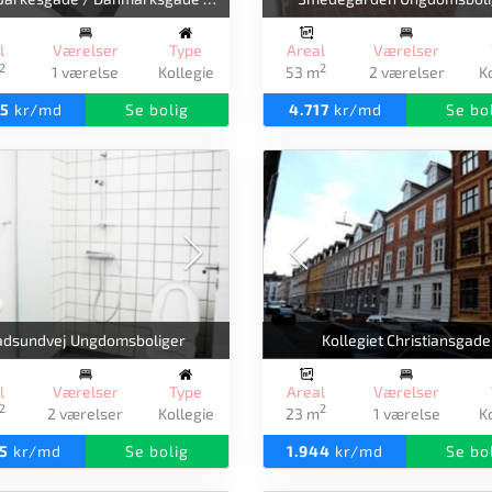
l
Værelser
Type
Areal
Værelser
2
2
1 værelse
Kollegie
53 m
2 værelser
K
65
kr/md
Se bolig
4.717
kr/md
Se bo
adsundvej Ungdomsboliger
Kollegiet Christiansgade
l
Værelser
Type
Areal
Værelser
2
2
2 værelser
Kollegie
23 m
1 værelse
K
75
kr/md
Se bolig
1.944
kr/md
Se bo