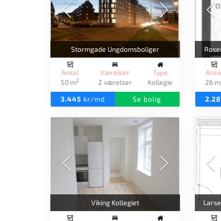
Stormgade Ungdomsboliger
Rose
Areal
Værelser
Type
Area
2
50 m
2 værelser
Kollegie
26 m
3.445
kr/md
Se bolig
2.2
Viking Kollegiet
Larse