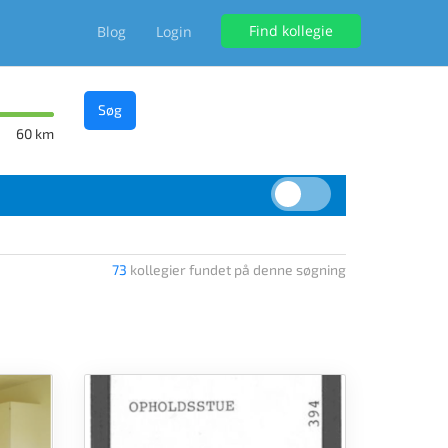
Find kollegie
Blog
Login
Søg
60 km
73
kollegier fundet på denne søgning