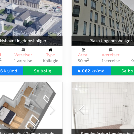
Nyhavn Ungdomsboliger
Plaza Ungdomsboliger
l
Værelser
Type
Areal
Værelser
2
2
1 værelse
Kollegie
50 m
1 værelse
K
36
kr/md
Se bolig
4.062
kr/md
Se bo
Peder Barkesgade / Danmarksgade Ungdomsboliger
Smedegården Ungdomsboli