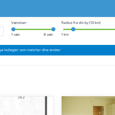
Værelser
Radius fra din by (10 km)
1
vær.
8
vær.
1 km
ye kollegier som matcher dine ønsker