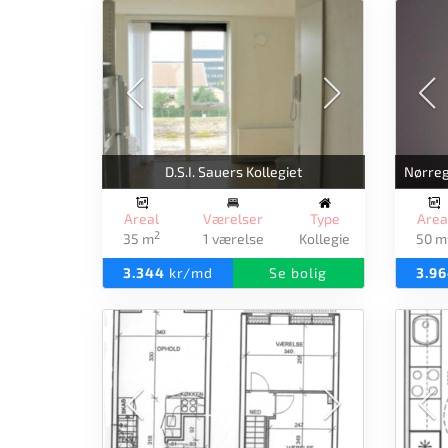
D.S.I. Sauers Kollegiet
Nørre
Areal
Værelser
Type
Area
2
35 m
1 værelse
Kollegie
50 m
3.344
kr/md
Se bolig
3.9