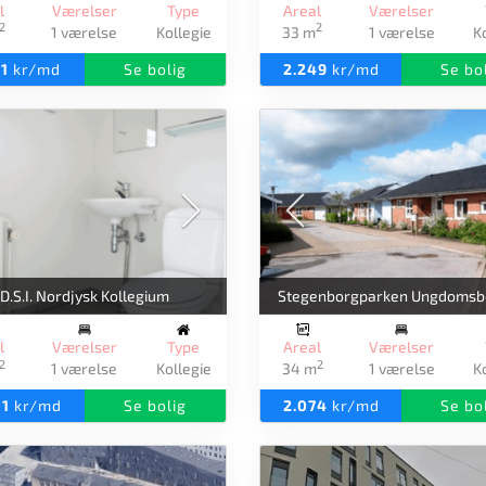
l
Værelser
Type
Areal
Værelser
2
2
1 værelse
Kollegie
33 m
1 værelse
K
51
kr/md
Se bolig
2.249
kr/md
Se bo
D.S.I. Nordjysk Kollegium
Stegenborgparken Ungdomsbo
l
Værelser
Type
Areal
Værelser
2
2
1 værelse
Kollegie
34 m
1 værelse
K
01
kr/md
Se bolig
2.074
kr/md
Se bo