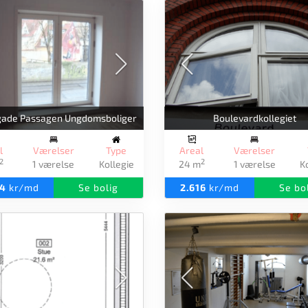
gade Passagen Ungdomsboliger
Boulevardkollegiet
l
Værelser
Type
Areal
Værelser
2
2
1 værelse
Kollegie
24 m
1 værelse
K
64
kr/md
Se bolig
2.616
kr/md
Se bo