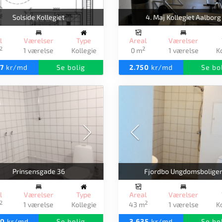
Solside Kollegiet
4. Maj Kollegiet Aalborg
l
Værelser
Type
Areal
Værelser
2
2
1 værelse
Kollegie
0 m
1 værelse
K
77
kr/md
Se bolig
2.750
kr/md
Se bo
Prinsensgade 36
Fjordbo Ungdomsbolige
l
Værelser
Type
Areal
Værelser
2
2
1 værelse
Kollegie
43 m
1 værelse
K
00
kr/md
Se bolig
3.635
kr/md
Se bo