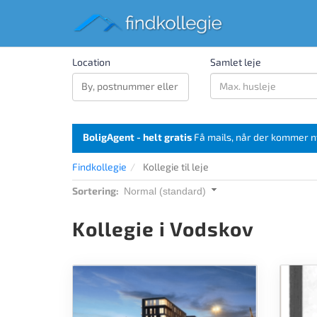
Location
Samlet leje
BoligAgent - helt gratis
Få mails, når der kommer n
Findkollegie
Kollegie til leje
Sortering:
Normal (standard)
Kollegie i Vodskov