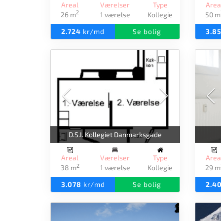
Areal
Værelser
Type
Area
2
26 m
1 værelse
Kollegie
50 m
2.724
kr/md
Se bolig
3.8
D.S.I. Kollegiet Danmarksgade
Areal
Værelser
Type
Area
2
38 m
1 værelse
Kollegie
29 m
3.078
kr/md
Se bolig
2.4