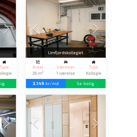
Limfjordskollegiet
Type
Areal
Værelser
Type
2
ollegie
36 m
1 værelse
Kollegie
lig
3.149
kr/md
Se bolig