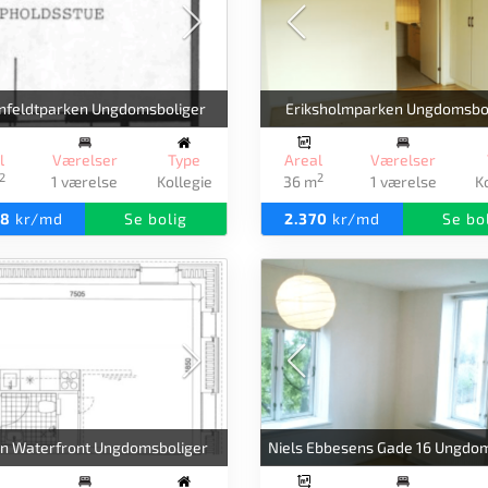
nfeldtparken Ungdomsboliger
Eriksholmparken Ungdomsbo
l
Værelser
Type
Areal
Værelser
2
2
1 værelse
Kollegie
36 m
1 værelse
K
88
kr/md
Se bolig
2.370
kr/md
Se bo
n Waterfront Ungdomsboliger