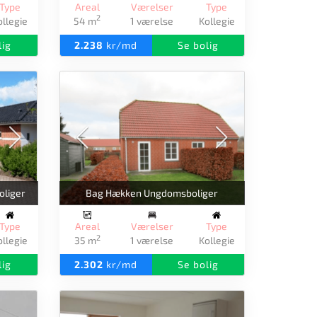
Type
Areal
Værelser
Type
2
ollegie
54 m
1 værelse
Kollegie
lig
2.238
kr/md
Se bolig
liger
Bag Hækken Ungdomsboliger
Type
Areal
Værelser
Type
2
ollegie
35 m
1 værelse
Kollegie
lig
2.302
kr/md
Se bolig