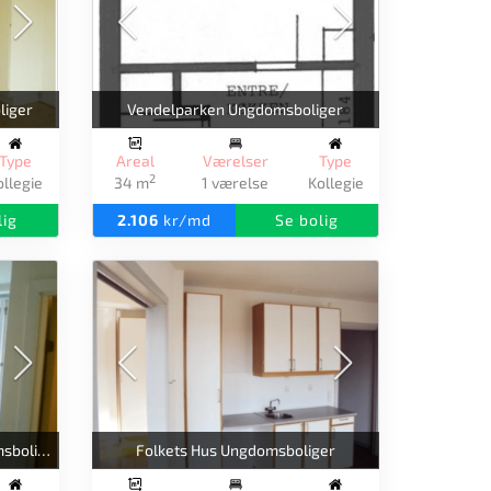
liger
Vendelparken Ungdomsboliger
Type
Areal
Værelser
Type
2
ollegie
34 m
1 værelse
Kollegie
lig
2.106
kr/md
Se bolig
Niels Ebbesens Gade 16 Ungdomsboliger
Folkets Hus Ungdomsboliger