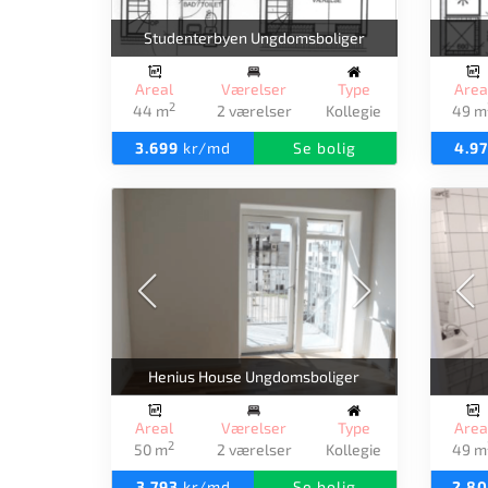
Studenterbyen Ungdomsboliger
Areal
Værelser
Type
Area
2
44 m
2 værelser
Kollegie
49 m
3.699
kr/md
Se bolig
4.9
Henius House Ungdomsboliger
Areal
Værelser
Type
Area
2
50 m
2 værelser
Kollegie
49 m
3.793
kr/md
Se bolig
2.8