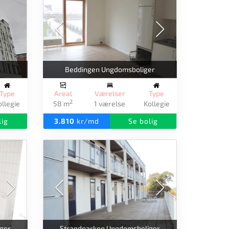
Beddingen Ungdomsboliger
Type
Areal
Værelser
Type
2
ollegie
58 m
1 værelse
Kollegie
lig
3.810
kr/md
Se bolig
ger
Strandparken Ungdomsboliger