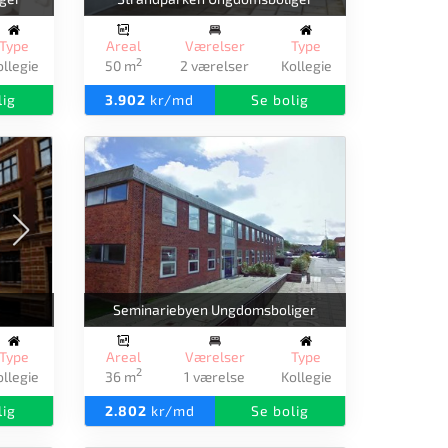
Type
Areal
Værelser
Type
2
ollegie
50 m
2 værelser
Kollegie
lig
3.902
kr/md
Se bolig
Seminariebyen Ungdomsboliger
Type
Areal
Værelser
Type
2
ollegie
36 m
1 værelse
Kollegie
lig
2.802
kr/md
Se bolig