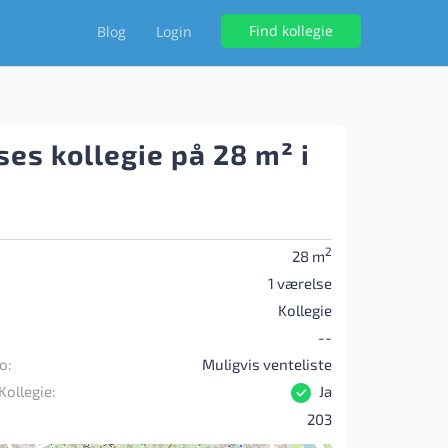
Find kollegie
Blog
Login
es kollegie på 28 m² i
2
28 m
1 værelse
Kollegie
--
o:
Muligvis venteliste
Kollegie:
Ja
203