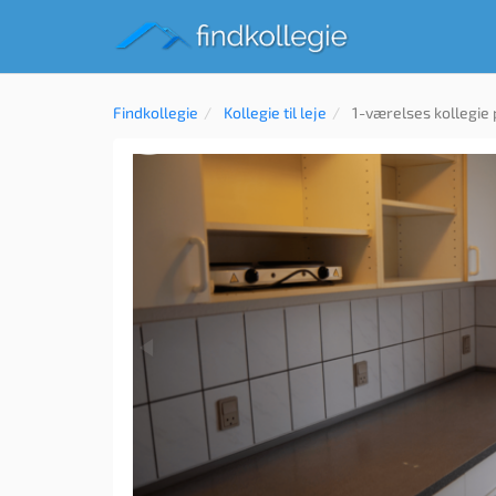
Findkollegie
Kollegie til leje
1-værelses kollegie 