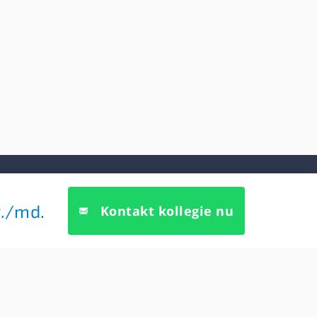
Søg kollegie
.
/md.
Kontakt kollegie nu
7, 2h
 K
3