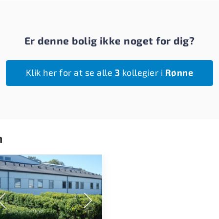
Er denne bolig ikke noget for dig?
Klik her for at se alle
3
kollegier i
Rønne
n