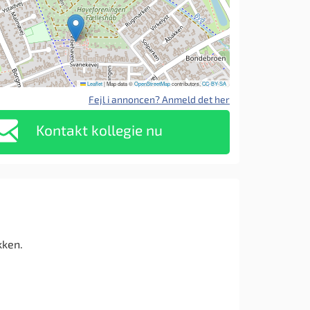
Leaflet
|
Map data ©
OpenStreetMap
contributors,
CC-BY-SA
Fejl i annoncen? Anmeld det her
Kontakt kollegie nu
kken.