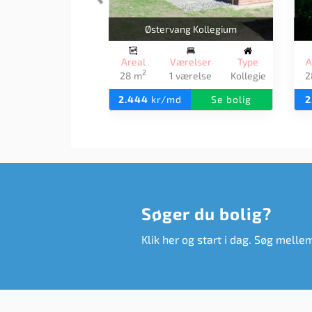
Østervang Kollegium
Areal
Værelser
Type
A
2
28 m
1 værelse
Kollegie
2
2.444
kr/md
Se bolig
2
Søger du bolig?
Klik her og start i dag. Søg melle