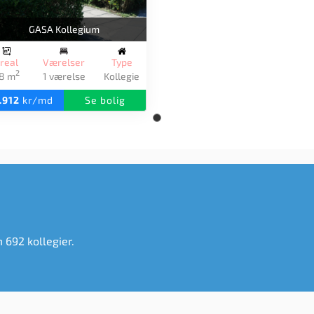
GASA Kollegium
real
Værelser
Type
2
8 m
1 værelse
Kollegie
.912
kr/md
Se bolig
m 692 kollegier.