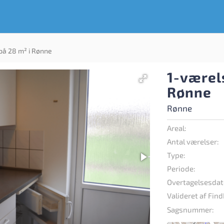
på 28 m² i Rønne
1-værels
Rønne
Rønne
Areal:
Antal værelser:
Type:
Periode:
Overtagelsesdat
Valideret af Find
Sagsnummer: