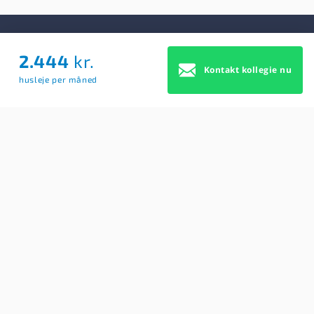
2.444
kr.
Om Os
Kontakt kollegie nu
husleje per måned
Om Os
Brugerbetingelser
Blog
Køb Premium profil
Sitemap
Cookie Samtykke
For studerende
Søg efter kollegier
Opret BoligAgent
Hjælp: Få svar på dine spørgsmål her
Kontakt os
Findkollegie