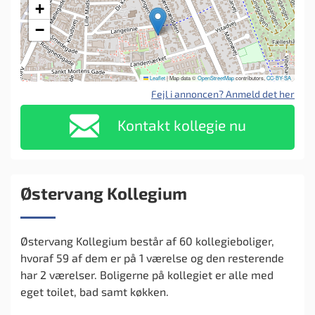
+
−
Leaflet
|
Map data ©
OpenStreetMap
contributors,
CC-BY-SA
Fejl i annoncen? Anmeld det her
Kontakt kollegie nu
Østervang Kollegium
Østervang Kollegium består af 60 kollegieboliger,
hvoraf 59 af dem er på 1 værelse og den resterende
har 2 værelser. Boligerne på kollegiet er alle med
eget toilet, bad samt køkken.