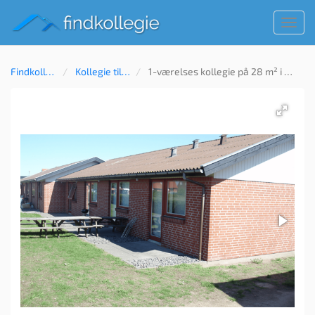
Toggl
navig
Findkollegie
Kollegie til leje
1-værelses kollegie på 28 m² i Rønne