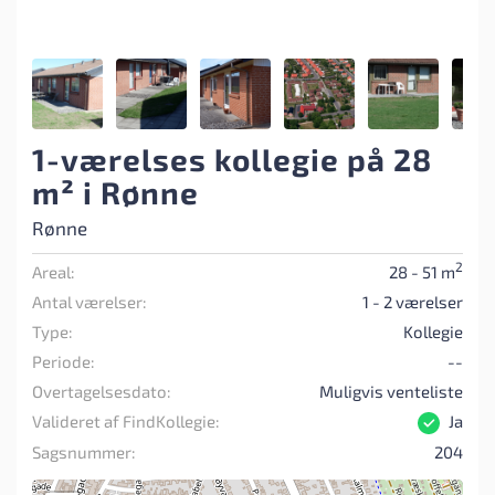
1-værelses kollegie på 28
m² i Rønne
Rønne
2
Areal:
28 - 51 m
Antal værelser:
1 - 2 værelser
Type:
Kollegie
Periode:
--
Overtagelsesdato:
Muligvis venteliste
Valideret af FindKollegie:
Ja
Sagsnummer:
204