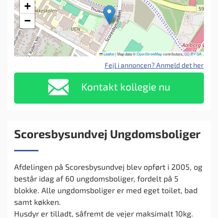
+
−
Leaflet
|
Map data ©
OpenStreetMap
contributors,
CC-BY-SA
Fejl i annoncen? Anmeld det her
Kontakt kollegie nu
Scoresbysundvej Ungdomsboliger
Afdelingen på Scoresbysundvej blev opført i 2005, og
består idag af 60 ungdomsboliger, fordelt på 5
blokke. Alle ungdomsboliger er med eget toilet, bad
samt køkken.
Husdyr er tilladt, såfremt de vejer maksimalt 10kg.