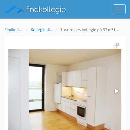
Toggl
navig
Findkollegie
Kollegie til leje
1-værelses kollegie på 37 m² i Aalborg