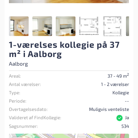
1-værelses kollegie på 37
m² i Aalborg
Aalborg
2
Areal:
37 - 49 m
Antal værelser:
1 - 2 værelser
Type:
Kollegie
Periode:
--
Overtagelsesdato:
Muligvis venteliste
Valideret af FindKollegie:
Ja
Sagsnummer:
534