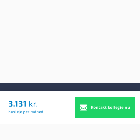
3.131
kr.
Om Os
Kontakt kollegie nu
husleje per måned
Om Os
Brugerbetingelser
Blog
Køb Premium profil