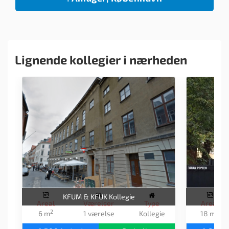
Lignende kollegier i nærheden
KFUM & KFUK Kollegie
Areal
Værelser
Type
Areal
2
2
6 m
1 værelse
Kollegie
18 m