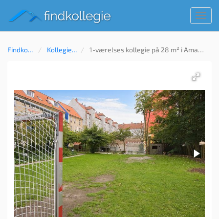
Toggl
navig
Findkollegie
Kollegie til leje
1-værelses kollegie på 28 m² i Amager, København