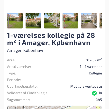
1-værelses kollegie på 28
m² i Amager, København
Amager, København
2
Areal:
28 - 52 m
Antal værelser:
1 - 2 værelser
Type:
Kollegie
Periode:
--
Overtagelsesdato:
Muligvis venteliste
Valideret af FindKollegie:
Ja
Sagsnummer:
445