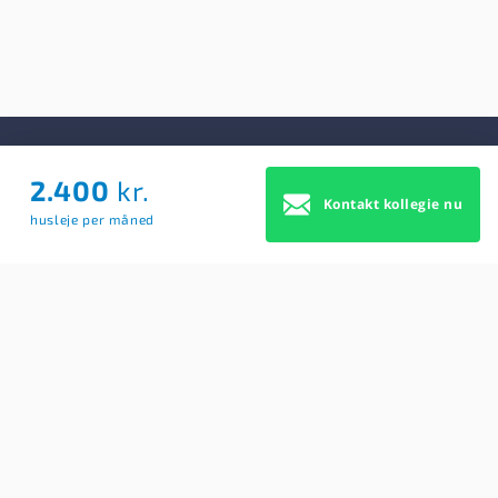
2.400
kr.
Om Os
Kontakt kollegie nu
husleje per måned
Om Os
Brugerbetingelser
Blog
Køb Premium profil
Sitemap
Cookie Samtykke
For studerende
Søg efter kollegier
Opret BoligAgent
Hjælp: Få svar på dine spørgsmål her