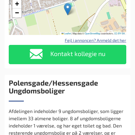
+
−
Leaflet
|
Map data ©
OpenStreetMap
contributors,
CC-BY-SA
Fejl i annoncen? Anmeld det her
Kontakt kollegie nu
Polensgade/Hessensgade
Ungdomsboliger
Afdelingen indeholder 9 ungdomsboliger, som ligger
imellem 33 almene boliger. 8 af ungdomsboligerne
indeholder 1 værelse, og har eget toilet og bad. Den
resterende ungdomsbolig er på 2 værelser, og er