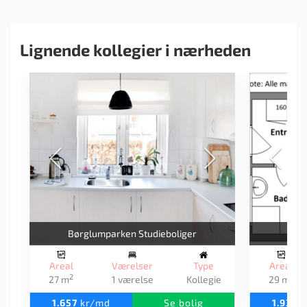
Lignende kollegier i nærheden
Børglumparken Studieboliger
Gl.
Areal
Værelser
Type
Areal
2
2
27 m
1 værelse
Kollegie
29 m
1.657
kr/md
Se bolig
1.933
k