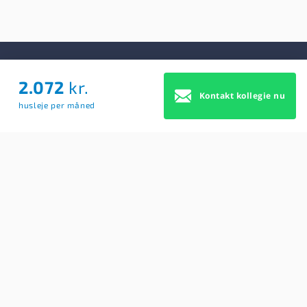
2.072
kr.
Om Os
Kontakt kollegie nu
husleje per måned
Om Os
Brugerbetingelser
Blog
Køb Premium profil
Sitemap
Cookie Samtykke
For studerende
Søg efter kollegier
Opret BoligAgent
Hjælp: Få svar på dine spørgsmål her
Kontakt os