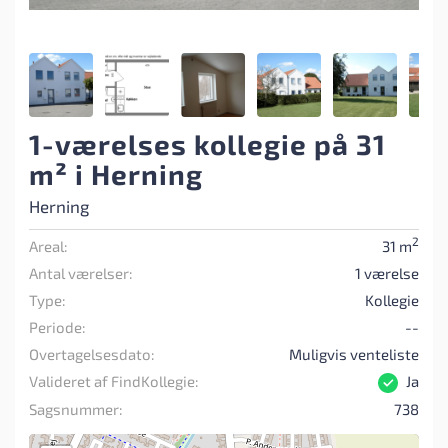
1-værelses kollegie på 31
m² i Herning
Herning
2
Areal:
31 m
Antal værelser:
1 værelse
Type:
Kollegie
Periode:
--
Overtagelsesdato:
Muligvis venteliste
Valideret af FindKollegie:
Ja
Sagsnummer:
738