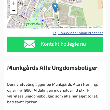
+
−
Leaflet
|
Map data ©
OpenStreetMap
contributors,
CC-BY-SA
Fejl i annoncen? Anmeld det her
Kontakt kollegie nu
Munkgårds Alle Ungdomsboliger
Denne afdeling ligger på Munkgårds Alle i Herning,
og er fra 1990. Afdelingen indeholder 18 stk. 1-
værelses ungdomsboliger, som alle har eget toilet,
bad samt køkken.