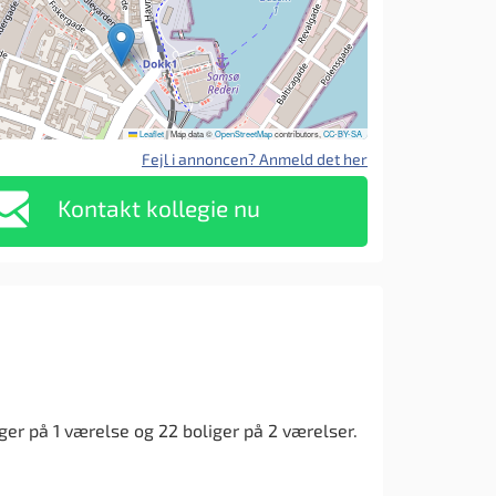
Leaflet
|
Map data ©
OpenStreetMap
contributors,
CC-BY-SA
Fejl i annoncen? Anmeld det her
Kontakt kollegie nu
liger på 1 værelse og 22 boliger på 2 værelser.