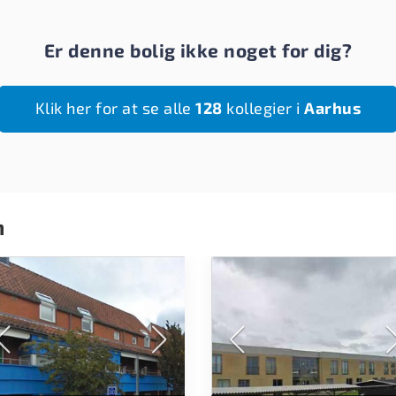
Er denne bolig ikke noget for dig?
Klik her for at se alle
128
kollegier i
Aarhus
n