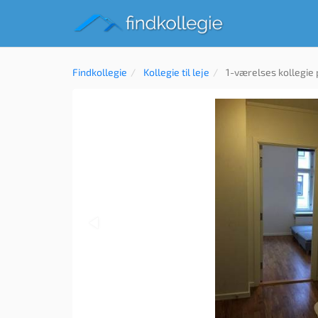
Findkollegie
Kollegie til leje
1-værelses kollegie 