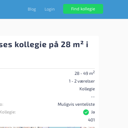
Find kollegie
Blog
Login
es kollegie på 28 m² i
2
28 - 49 m
1 - 2 værelser
Kollegie
--
o:
Muligvis venteliste
Kollegie:
Ja
401