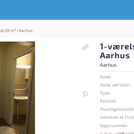
på 28 m² i Aarhus
1-værels
Aarhus
Aarhus
Areal:
Antal værelser:
Type:
Periode:
Overtagelsesdat
Valideret af Find
Sagsnummer: