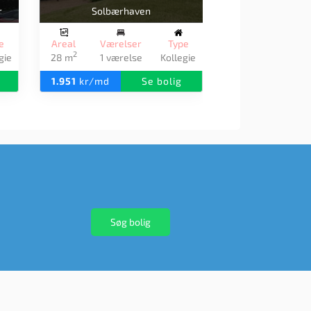
Bøgeskovparken Ungdomsboliger
pe
Areal
Værelser
Type
2
gie
29 m
1 værelse
Kollegie
2.013
kr/md
Se bolig
Søg bolig