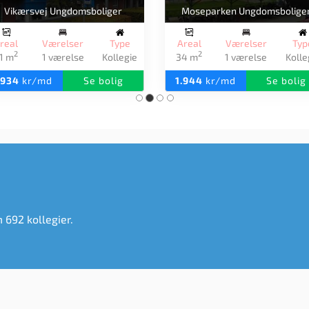
Ertebjerg Ungdomsboliger
Grundfoss Kollegiet
real
Værelser
Type
Areal
Værelser
Ty
2
2
3 m
1 værelse
Kollegie
23 m
1 værelse
Kolle
.991
kr/md
Se bolig
2.000
kr/md
Se bolig
m 692 kollegier.