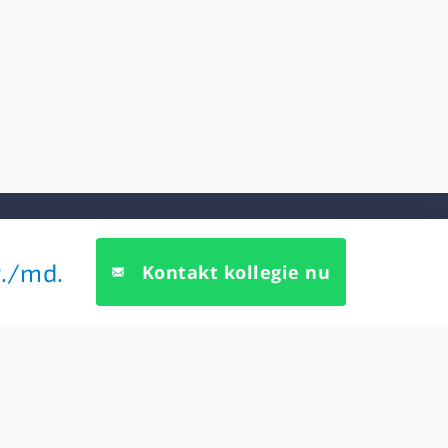
Søg kollegie
.
/md.
Kontakt kollegie nu
7, 2h
 K
3