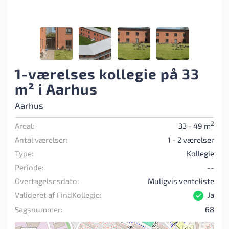
1-værelses kollegie på 33
m² i Aarhus
Aarhus
2
Areal:
33 - 49 m
Antal værelser:
1 - 2 værelser
Type:
Kollegie
Periode:
--
Overtagelsesdato:
Muligvis venteliste
Valideret af FindKollegie:
Ja
Sagsnummer:
68