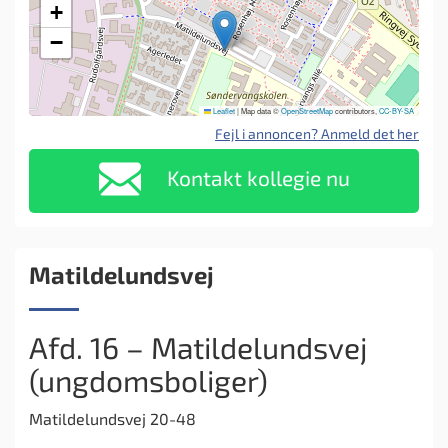
+
−
Leaflet
|
Map data ©
OpenStreetMap
contributors,
CC-BY-SA
Fejl i annoncen? Anmeld det her
Kontakt kollegie nu
Matildelundsvej
Afd. 16 – Matildelundsvej
(ungdomsboliger)
Matildelundsvej 20-48