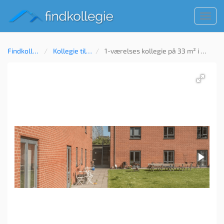
Toggl
navig
Findkollegie
Kollegie til leje
1-værelses kollegie på 33 m² i Aarhus