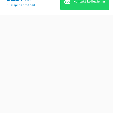
Kontakt kollegie nu
husleje per måned
Om Os
Brugerbetingelser
Blog
Køb Premium profil
Sitemap
Cookie Samtykke
For studerende
Søg efter kollegier
Opret BoligAgent
Hjælp: Få svar på dine spørgsmål her
Kontakt os
Findkollegie
REVA MEDIA
Kongens Nytorv 17, 2h
1050 København K
CVR-nr: 20850833