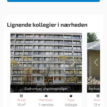
Lignende kollegier i nærheden
Gudrunsvej Ungdomsboliger
Areal
Værelser
Type
Areal
2
2
10 m
1 værelse
Kollegie
12 m