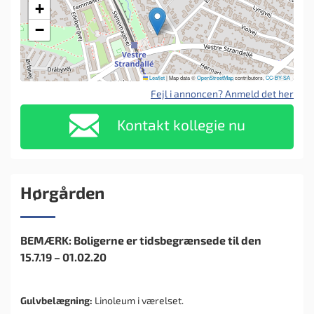
+
−
Leaflet
|
Map data ©
OpenStreetMap
contributors,
CC-BY-SA
Fejl i annoncen? Anmeld det her
Kontakt kollegie nu
Hørgården
BEMÆRK: Boligerne er tidsbegrænsede til den
15.7.19 – 01.02.20
Gulvbelægning:
Linoleum i værelset.