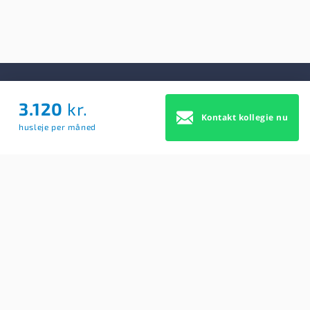
3.120
kr.
Om Os
Kontakt kollegie nu
husleje per måned
Om Os
Brugerbetingelser
Blog
Køb Premium profil
Sitemap
Cookie Samtykke
For studerende
Søg efter kollegier
Opret BoligAgent
Hjælp: Få svar på dine spørgsmål her