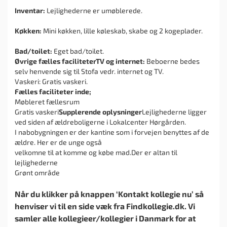
Inventar:
Lejlighederne er umøblerede.
Køkken:
Mini køkken, lille køleskab, skabe og 2 kogeplader.
Bad/toilet:
Eget bad/toilet.
Øvrige fælles faciliteter
TV og internet:
Beboerne bedes
selv henvende sig til Stofa vedr. internet og TV.
Vaskeri: Gratis vaskeri.
Fælles faciliteter inde;
Møbleret fællesrum
Gratis vaskeri
Supplerende oplysninger
Lejlighederne ligger
ved siden af ældreboligerne i Lokalcenter Hørgården.
I nabobygningen er der kantine som i forvejen benyttes af de
ældre. Her er de unge også
velkomne til at komme og købe mad.Der er altan til
lejlighederne
Grønt område
Når du klikker på knappen ‘Kontakt kollegie nu’ så
henviser vi til en side væk fra Findkollegie.dk. Vi
samler alle kollegieer/kollegier i Danmark for at