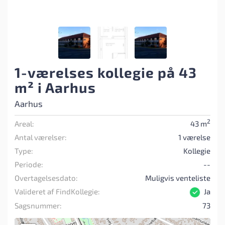
1-værelses kollegie på 43
m² i Aarhus
Aarhus
2
Areal:
43 m
Antal værelser:
1 værelse
Type:
Kollegie
Periode:
--
Overtagelsesdato:
Muligvis venteliste
Valideret af FindKollegie:
Ja
Sagsnummer:
73