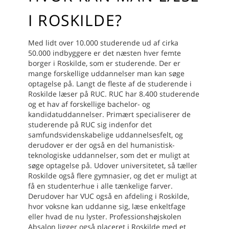
I ROSKILDE?
Med lidt over 10.000 studerende ud af cirka
50.000 indbyggere er det næsten hver femte
borger i Roskilde, som er studerende. Der er
mange forskellige uddannelser man kan søge
optagelse på. Langt de fleste af de studerende i
Roskilde læser på RUC. RUC har 8.400 studerende
og et hav af forskellige bachelor- og
kandidatuddannelser. Primært specialiserer de
studerende på RUC sig indenfor det
samfundsvidenskabelige uddannelsesfelt, og
derudover er der også en del humanistisk-
teknologiske uddannelser, som det er muligt at
søge optagelse på.
Udover universitetet, så tæller
Roskilde også flere gymnasier, og det er muligt at
få en studenterhue i alle tænkelige farver.
Derudover har VUC også en afdeling i Roskilde,
hvor voksne kan uddanne sig, læse enkeltfage
eller hvad de nu lyster. Professionshøjskolen
Absalon ligger også placeret i Roskilde med et