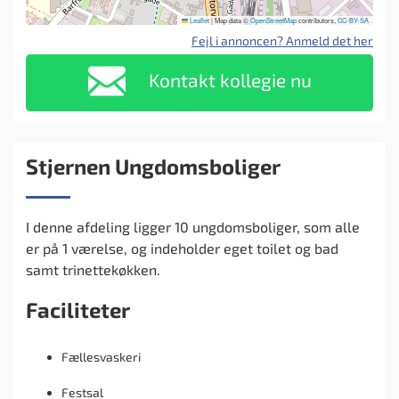
Leaflet
|
Map data ©
OpenStreetMap
contributors,
CC-BY-SA
Fejl i annoncen? Anmeld det her
Kontakt kollegie nu
Stjernen Ungdomsboliger
I denne afdeling ligger 10 ungdomsboliger, som alle
er på 1 værelse, og indeholder eget toilet og bad
samt trinettekøkken.
Faciliteter
Fællesvaskeri
Festsal