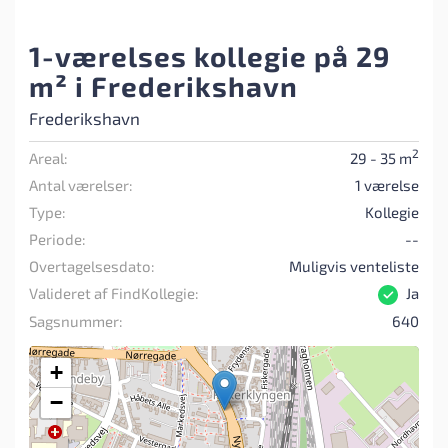
1-værelses kollegie på 29
m² i Frederikshavn
Frederikshavn
2
Areal:
29 - 35 m
Antal værelser:
1 værelse
Type:
Kollegie
Periode:
--
Overtagelsesdato:
Muligvis venteliste
Valideret af FindKollegie:
Ja
Sagsnummer:
640
+
−