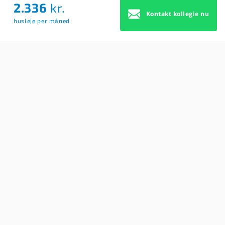
2.336
kr.
Om Os
Kontakt kollegie nu
husleje per måned
Om Os
Brugerbetingelser
Blog
Køb Premium profil
Sitemap
Cookie Samtykke
For studerende
Søg efter kollegier
Opret BoligAgent
Hjælp: Få svar på dine spørgsmål her
Kontakt os
Findkollegie
REVA MEDIA
Kongens Nytorv 17, 2h
1050 København K