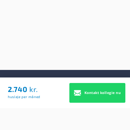
2.740
kr.
Om Os
Kontakt kollegie nu
husleje per måned
Om Os
Brugerbetingelser
Blog
Køb Premium profil
Sitemap