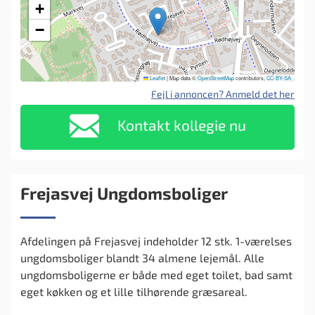
+
−
Leaflet
|
Map data ©
OpenStreetMap
contributors,
CC-BY-SA
Fejl i annoncen? Anmeld det her
Kontakt kollegie nu
Frejasvej Ungdomsboliger
Afdelingen på Frejasvej indeholder 12 stk. 1-værelses
ungdomsboliger blandt 34 almene lejemål. Alle
ungdomsboligerne er både med eget toilet, bad samt
eget køkken og et lille tilhørende græsareal.