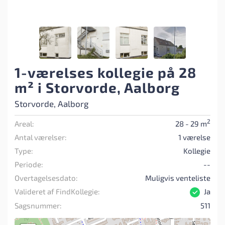
1-værelses kollegie på 28
m² i Storvorde, Aalborg
Storvorde, Aalborg
2
Areal:
28 - 29 m
Antal værelser:
1 værelse
Type:
Kollegie
Periode:
--
Overtagelsesdato:
Muligvis venteliste
Valideret af FindKollegie:
Ja
Sagsnummer:
511