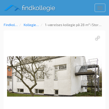
Toggl
navig
Findkollegie
Kollegie til leje
1-værelses kollegie på 28 m² i Storvorde, Aalborg