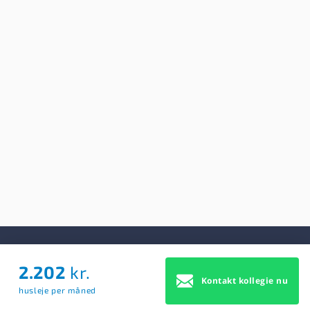
2.202
kr.
Om Os
Kontakt kollegie nu
husleje per måned
Om Os
Brugerbetingelser