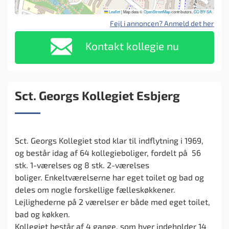
Leaflet
|
Map data ©
OpenStreetMap
contributors,
CC-BY-SA
Fejl i annoncen? Anmeld det her
Kontakt kollegie nu
Sct. Georgs Kollegiet Esbjerg
Sct. Georgs Kollegiet stod klar til indflytning i 1969,
og består idag af 64 kollegieboliger, fordelt på 56
stk. 1-værelses og 8 stk. 2-værelses
boliger. Enkeltværelserne har eget toilet og bad og
deles om nogle forskellige fælleskøkkener.
Lejlighederne på 2 værelser er både med eget toilet,
bad og køkken.
Kollegiet består af 4 gange, som hver indeholder 14