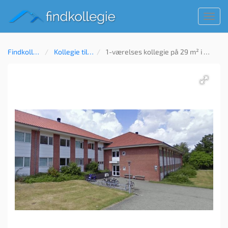
Toggl
navig
Findkollegie
Kollegie til leje
1-værelses kollegie på 29 m² i Esbjerg