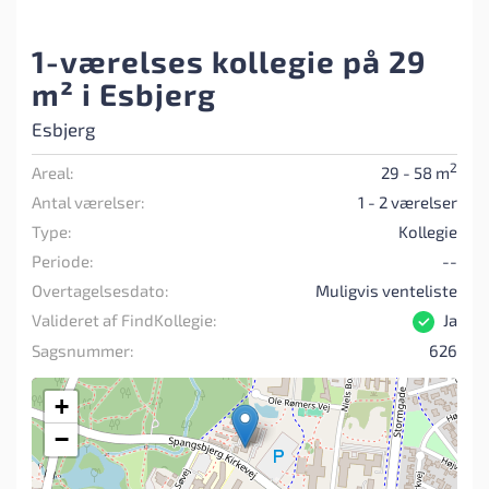
1-værelses kollegie på 29
m² i Esbjerg
Esbjerg
2
Areal:
29 - 58 m
Antal værelser:
1 - 2 værelser
Type:
Kollegie
Periode:
--
Overtagelsesdato:
Muligvis venteliste
Valideret af FindKollegie:
Ja
Sagsnummer:
626
+
−