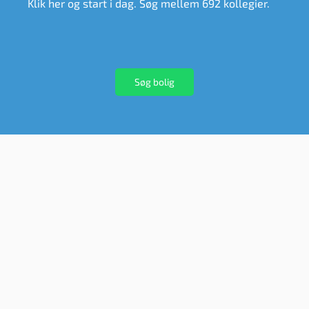
Klik her og start i dag. Søg mellem 692 kollegier.
Søg bolig