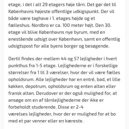
etage, i det i alt 29 etagers høje tårn. Det gør det til
Københavns højeste offentlige udkigspunkt. Der vil
både være taghave i 1. etages højde og et
fælleshus. Nordbro er ca. 100 meter højt. Den 30.
etage vil blive Københavns nye byrum, med en
enestående udsigt over København, samt en offentlig
udsigtspost for alle byens borger og besøgende.
Dertil findes der mellem 44 og 57 lejligheder i hvert
punkthus fra 1-5 etage. Lejlighederne er i forskellige
størrelser fra 1 til 3 værelser, hvor der vil være fælles
opholdsrum. Alle lejligheder har en entré, bad, et lille
køkken, depotrum, opholdsrum og enten altan eller
fransk altan. Derudover er der også mulighed for, at
ansøge om en af tårnlejlighederne der ikke er
forbeholdt studerende. Disse er 2-4
værelses lejligheder, hvor der er mulighed for at bo
med et par venner eller en kæreste.