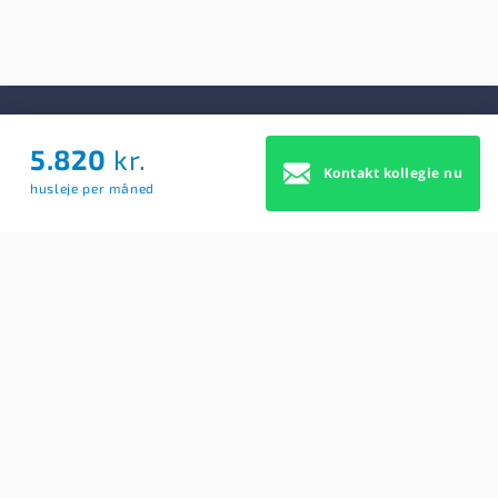
5.820
kr.
Om Os
Kontakt kollegie nu
husleje per måned
Om Os
Brugerbetingelser
Blog
Køb Premium profil
Sitemap
Cookie Samtykke
For studerende
Søg efter kollegier
Opret BoligAgent
Hjælp: Få svar på dine spørgsmål her
Kontakt os