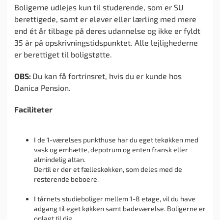
Boligerne udlejes kun til studerende, som er SU
berettigede, samt er elever eller lærling med mere
end ét år tilbage på deres udannelse og ikke er fyldt
35 år på opskrivningstidspunktet. Alle lejlighederne
er berettiget til boligstøtte.
OBS:
Du kan få fortrinsret, hvis du er kunde hos
Danica Pension.
Faciliteter
I de 1-værelses punkthuse har du eget tekøkken med
vask og emhætte, depotrum og enten fransk eller
almindelig altan.
Dertil er der et fælleskøkken, som deles med de
resterende beboere.
I tårnets studieboliger mellem 1-8 etage, vil du have
adgang til eget køkken samt badeværelse. Boligerne er
oplagt til dig