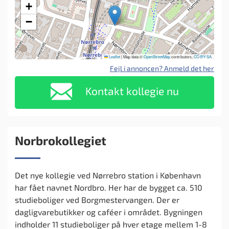
+
−
Leaflet
|
Map data ©
OpenStreetMap
contributors,
CC-BY-SA
Fejl i annoncen? Anmeld det her
Kontakt kollegie nu
Norbrokollegiet
Det nye kollegie ved Nørrebro station i København
har fået navnet Nordbro. Her har de bygget ca. 510
studieboliger ved Borgmestervangen. Der er
dagligvarebutikker og caféer i området. Bygningen
indholder 11 studieboliger på hver etage mellem 1-8