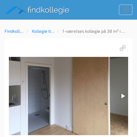
Toggl
navig
Findkollegie
Kollegie til leje
1-værelses kollegie på 38 m² i Nørrebro