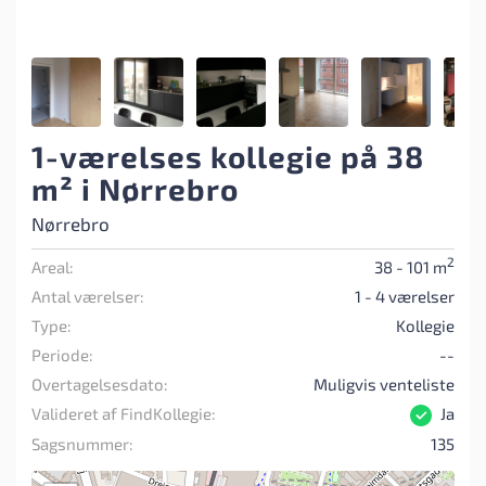
1-værelses kollegie på 38
m² i Nørrebro
Nørrebro
2
Areal:
38 - 101 m
Antal værelser:
1 - 4 værelser
Type:
Kollegie
Periode:
--
Overtagelsesdato:
Muligvis venteliste
Valideret af FindKollegie:
Ja
Sagsnummer:
135