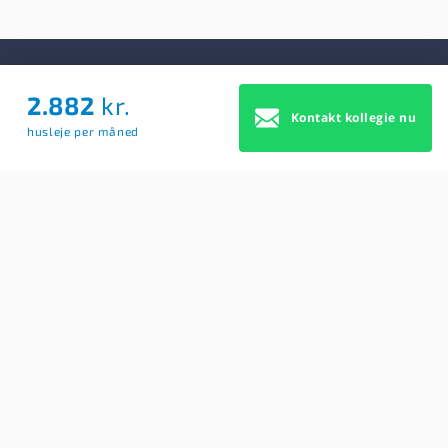
2.882
kr.
Om Os
Kontakt kollegie nu
husleje per måned
Om Os
Brugerbetingelser
Blog
Køb Premium profil
Sitemap
Cookie Samtykke
For studerende
Søg efter kollegier
Opret BoligAgent
Hjælp: Få svar på dine spørgsmål her
Kontakt os
Findkollegie