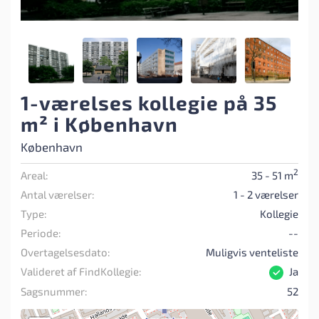
1-værelses kollegie på 35
m² i København
København
2
Areal:
35 - 51 m
Antal værelser:
1 - 2 værelser
Type:
Kollegie
Periode:
--
Overtagelsesdato:
Muligvis venteliste
Valideret af FindKollegie:
Ja
Sagsnummer:
52