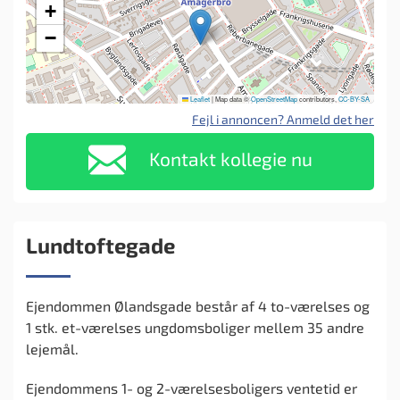
+
−
Leaflet
|
Map data ©
OpenStreetMap
contributors,
CC-BY-SA
Fejl i annoncen? Anmeld det her
Kontakt kollegie nu
Lundtoftegade
Ejendommen Ølandsgade består af 4 to-værelses og
1 stk. et-værelses ungdomsboliger mellem 35 andre
lejemål.
Ejendommens 1- og 2-værelsesboligers ventetid er