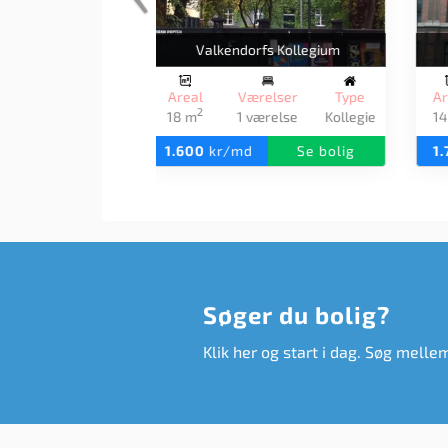
Titanparken Ungdomsboliger
T
Areal
Værelser
Type
A
2
33 m
1 værelse
Kollegie
2
1.800
kr/md
Se bolig
1
Søger du bolig?
Klik her og start i dag. Søg melle