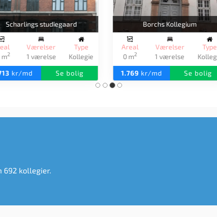
ovværksgade Ungdomsboliger
Kunstner Kollegiet
real
Værelser
Type
Areal
Værelser
Typ
2
2
8 m
1 værelse
Kollegie
30 m
1 værelse
Kolle
.800
kr/md
Se bolig
1.800
kr/md
Se bolig
m 692 kollegier.