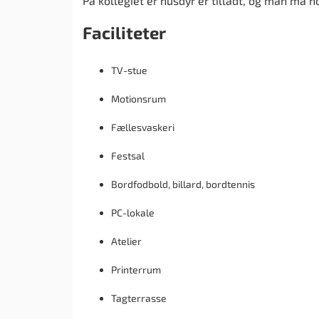
På kollegiet er husdyr er tilladt, og man må h
Faciliteter
TV-stue
Motionsrum
Fællesvaskeri
Festsal
Bordfodbold, billard, bordtennis
PC-lokale
Atelier
Printerrum
Tagterrasse