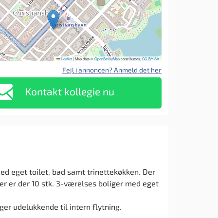
Leaflet
|
Map data ©
OpenStreetMap
contributors,
CC-BY-SA
Fejl i annoncen? Anmeld det her
Kontakt kollegie nu
med eget toilet, bad samt trinettekøkken. Der
er er der 10 stk. 3-værelses boliger med eget
ger udelukkende til intern flytning.