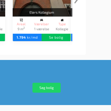
4. Maj Kollegiet Frederiksberg
e
Areal
Værelser
Type
2
gie
18 m
1 værelse
Kollegie
1.840
kr/md
Se bolig
Søg bolig