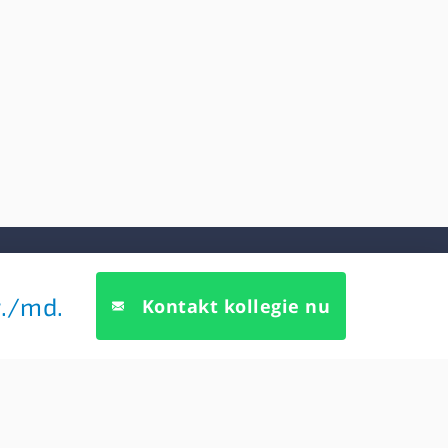
Søg kollegie
.
/md.
Kontakt kollegie nu
7, 2h
 K
3