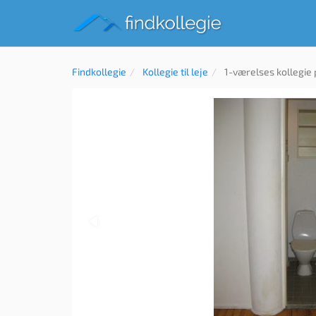
Findkollegie
Kollegie til leje
1-værelses kollegie