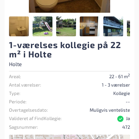
1-værelses kollegie på 22
m² i Holte
Holte
2
Areal:
22 - 61 m
Antal værelser:
1 - 3 værelser
Type:
Kollegie
Periode:
--
Overtagelsesdato:
Muligvis venteliste
Valideret af FindKollegie:
Ja
Sagsnummer:
472