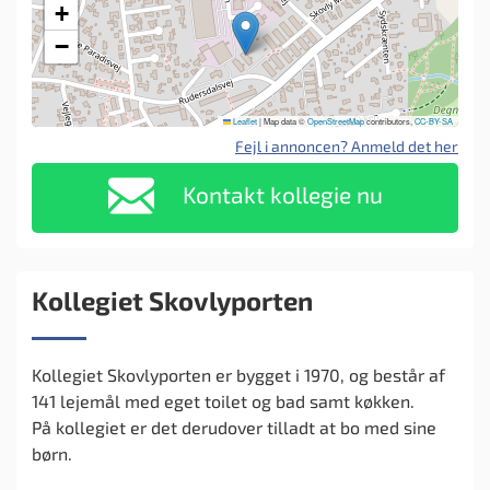
+
−
Leaflet
|
Map data ©
OpenStreetMap
contributors,
CC-BY-SA
Fejl i annoncen? Anmeld det her
Kontakt kollegie nu
Kollegiet Skovlyporten
Kollegiet Skovlyporten er bygget i 1970, og består af
141 lejemål med eget toilet og bad samt køkken.
På kollegiet er det derudover tilladt at bo med sine
børn.