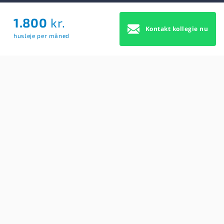
1.800
kr.
Om Os
Kontakt kollegie nu
husleje per måned
Om Os
Brugerbetingelser
Blog
Køb Premium profil
Sitemap
Cookie Samtykke
For studerende
Søg efter kollegier
Opret BoligAgent
Hjælp: Få svar på dine spørgsmål her
Kontakt os
Findkollegie
REVA MEDIA
Kongens Nytorv 17, 2h