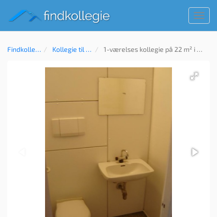
Toggl
navig
Findkollegie
Kollegie til leje
1-værelses kollegie på 22 m² i Holte