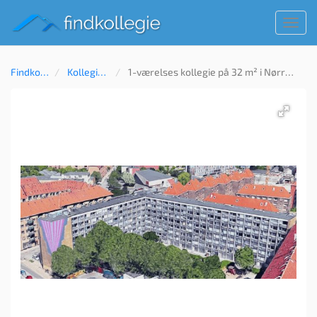
Toggl
navig
Findkollegie
Kollegie til leje
1-værelses kollegie på 32 m² i Nørrebro, København