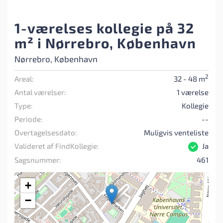
1-værelses kollegie på 32
m² i Nørrebro, København
Nørrebro, København
2
Areal:
32 - 48 m
Antal værelser:
1 værelse
Type:
Kollegie
Periode:
--
Overtagelsesdato:
Muligvis venteliste
Valideret af FindKollegie:
Ja
Sagsnummer:
461
+
−