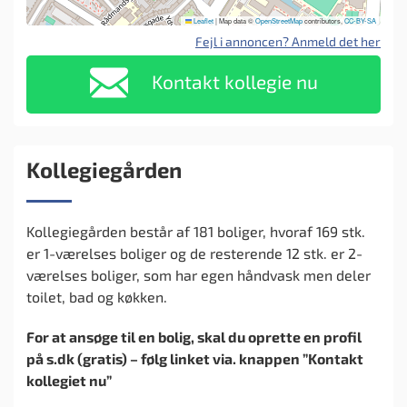
Leaflet
|
Map data ©
OpenStreetMap
contributors,
CC-BY-SA
Fejl i annoncen? Anmeld det her
Kontakt kollegie nu
Kollegiegården
Kollegiegården består af 181 boliger, hvoraf 169 stk.
er 1-værelses boliger og de resterende 12 stk. er 2-
værelses boliger, som har egen håndvask men deler
toilet, bad og køkken.
For at ansøge til en bolig, skal du oprette en profil
på s.dk (gratis) – følg linket via. knappen ”Kontakt
kollegiet nu”