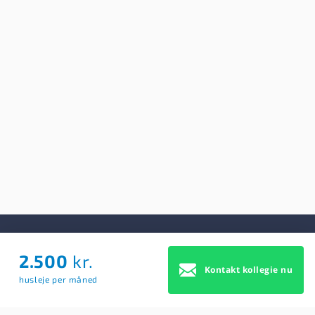
2.500
kr.
Om Os
Kontakt kollegie nu
husleje per måned
Om Os
Brugerbetingelser