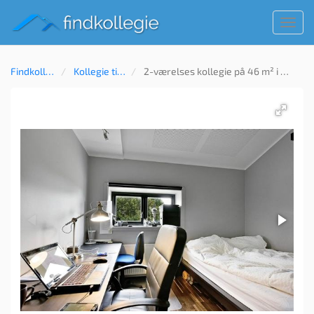
Toggl
navig
Findkollegie
Kollegie til leje
2-værelses kollegie på 46 m² i Randers