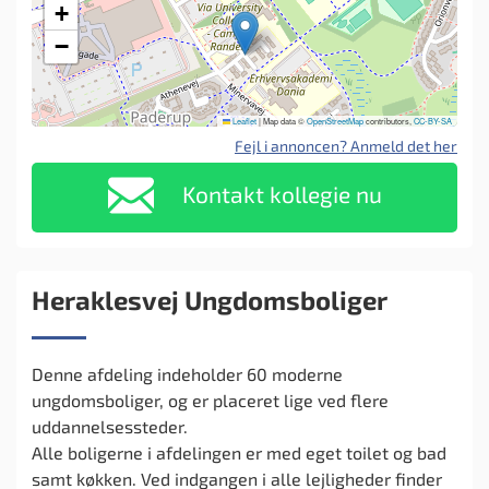
+
−
Leaflet
|
Map data ©
OpenStreetMap
contributors,
CC-BY-SA
Fejl i annoncen? Anmeld det her
Kontakt kollegie nu
Heraklesvej Ungdomsboliger
Denne afdeling indeholder 60 moderne
ungdomsboliger, og er placeret lige ved flere
uddannelsessteder.
Alle boligerne i afdelingen er med eget toilet og bad
samt køkken. Ved indgangen i alle lejligheder finder