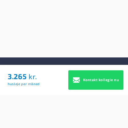
3.265
kr.
Om Os
Kontakt kollegie nu
husleje per måned
Om Os
Brugerbetingelser
Blog
Køb Premium profil
Sitemap
Cookie Samtykke