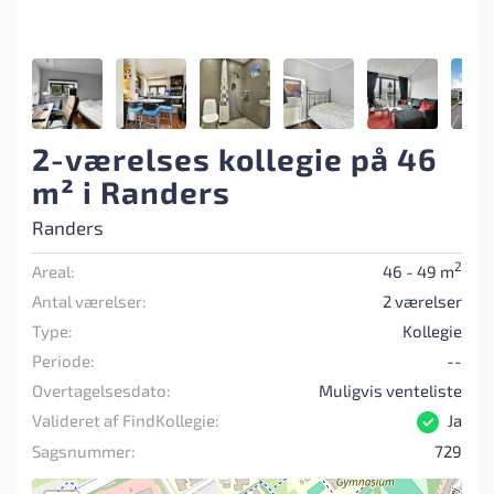
2-værelses kollegie på 46
m² i Randers
Randers
2
Areal:
46 - 49 m
Antal værelser:
2 værelser
Type:
Kollegie
Periode:
--
Overtagelsesdato:
Muligvis venteliste
Valideret af FindKollegie:
Ja
Sagsnummer:
729