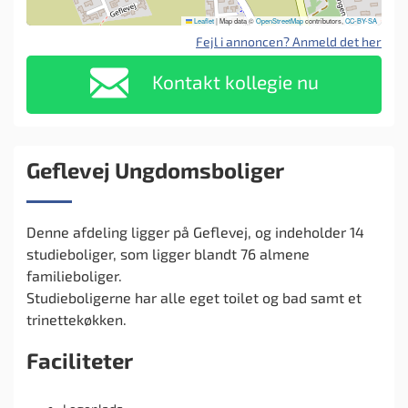
Leaflet
|
Map data ©
OpenStreetMap
contributors,
CC-BY-SA
Fejl i annoncen? Anmeld det her
Kontakt kollegie nu
Geflevej Ungdomsboliger
Denne afdeling ligger på Geflevej, og indeholder 14
studieboliger, som ligger blandt 76 almene
familieboliger.
Studieboligerne har alle eget toilet og bad samt et
trinettekøkken.
Faciliteter