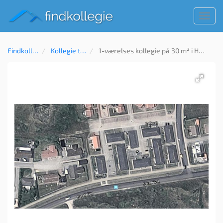
Toggl
navig
Findkollegie
Kollegie til leje
1-værelses kollegie på 30 m² i Hvide Sande