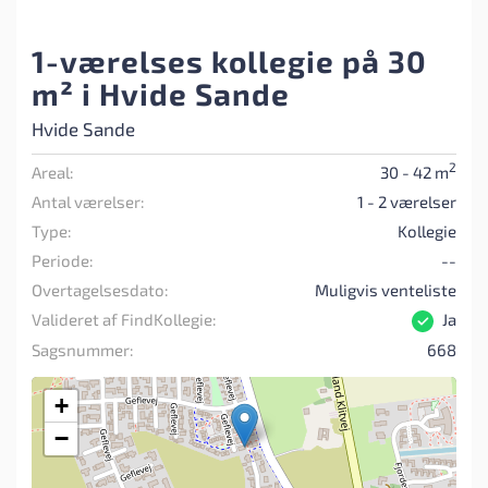
1-værelses kollegie på 30
m² i Hvide Sande
Hvide Sande
2
Areal:
30 - 42 m
Antal værelser:
1 - 2 værelser
Type:
Kollegie
Periode:
--
Overtagelsesdato:
Muligvis venteliste
Valideret af FindKollegie:
Ja
Sagsnummer:
668
+
−