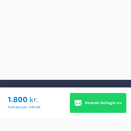
1.800
kr.
Om Os
Kontakt kollegie nu
husleje per måned
Om Os
Brugerbetingelser
Blog
Køb Premium profil