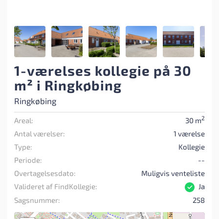
1-værelses kollegie på 30
m² i Ringkøbing
Ringkøbing
2
Areal:
30 m
Antal værelser:
1 værelse
Type:
Kollegie
Periode:
--
Overtagelsesdato:
Muligvis venteliste
Valideret af FindKollegie:
Ja
Sagsnummer:
258