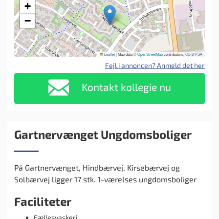
+
−
Leaflet
|
Map data ©
OpenStreetMap
contributors,
CC-BY-SA
Fejl i annoncen? Anmeld det her
Kontakt kollegie nu
Gartnervænget Ungdomsboliger
På Gartnervænget, Hindbærvej, Kirsebærvej og
Solbærvej ligger 17 stk. 1-værelses ungdomsboliger
Faciliteter
Fællesvaskeri