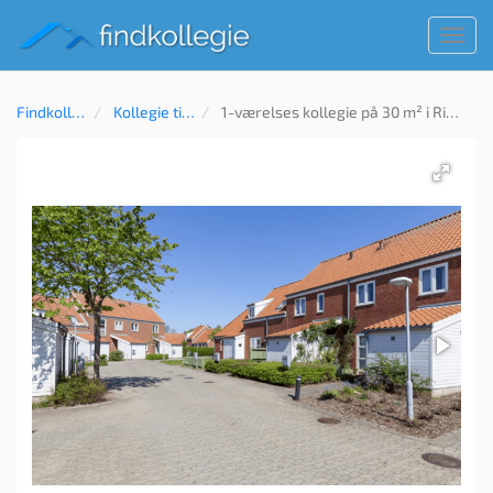
Toggl
navig
Findkollegie
Kollegie til leje
1-værelses kollegie på 30 m² i Ringkøbing