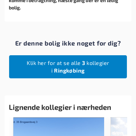
komme i betragtning, næste gang der er en ledig
bolig.
Er denne bolig ikke noget for dig?
Klik her for at se alle
3
kollegier
i
Ringkøbing
Lignende kollegier i nærheden