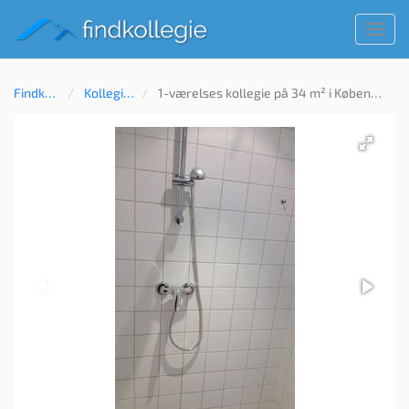
Toggl
navig
Findkollegie
Kollegie til leje
1-værelses kollegie på 34 m² i København, Frederiksberg