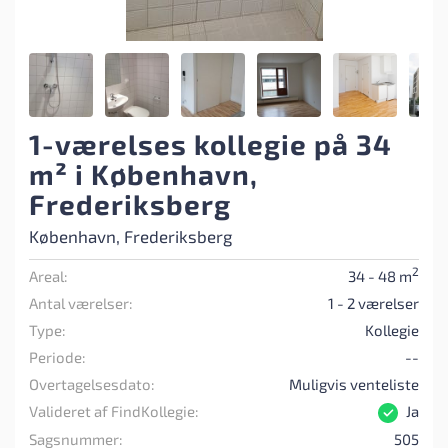
1-værelses kollegie på 34
m² i København,
Frederiksberg
København, Frederiksberg
2
Areal:
34 - 48 m
Antal værelser:
1 - 2 værelser
Type:
Kollegie
Periode:
--
Overtagelsesdato:
Muligvis venteliste
Valideret af FindKollegie:
Ja
Sagsnummer:
505