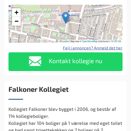
+
−
Leaflet
|
Map data ©
OpenStreetMap
contributors,
CC-BY-SA
Fejl i annoncen? Anmeld det her
Kontakt kollegie nu
Falkoner Kollegiet
Kollegiet Falkoner blev bygget i 2006, og består af
114 kollegieboliger.
Kollegiet har 104 boliger på 1 værelse med eget toilet
og bad samt trinettekøkken og 7 boliger på 2