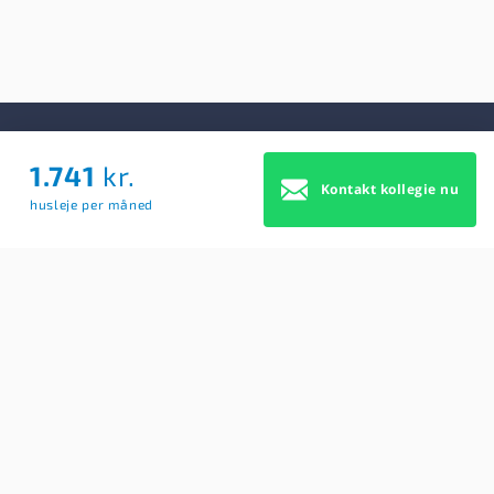
1.741
kr.
Om Os
Kontakt kollegie nu
husleje per måned
Om Os
Brugerbetingelser
Blog
Køb Premium profil
Sitemap
Cookie Samtykke
For studerende
Søg efter kollegier
Opret BoligAgent
Hjælp: Få svar på dine spørgsmål her