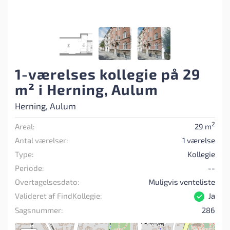
1-værelses kollegie på 29
m² i Herning, Aulum
Herning, Aulum
2
Areal:
29 m
Antal værelser:
1 værelse
Type:
Kollegie
Periode:
--
Overtagelsesdato:
Muligvis venteliste
Valideret af FindKollegie:
Ja
Sagsnummer:
286