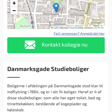
+
−
Leaflet
|
Map data ©
OpenStreetMap
contributors,
CC-BY-SA
Fejl i annoncen? Anmeld det her
Kontakt kollegie nu
Danmarksgade Studieboliger
Boligerne i afdelingen på Danmarksgade stod klar til
indflytning i 1984, og er i alt 14 boliger. Heraf er 4 af
disse studieboliger, som alle har eget toilet, bad og
trinettekøkken, bestående af kogeplader og
køleskab.