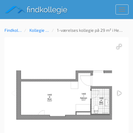
Toggl
navig
Findkollegie
Kollegie til leje
1-værelses kollegie på 29 m² i Herning, Aulum