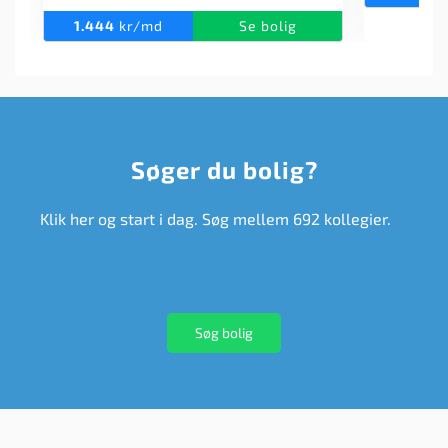
1.444
kr/md
Se bolig
Søger du bolig?
Klik her og start i dag. Søg mellem 692 kollegier.
Søg bolig