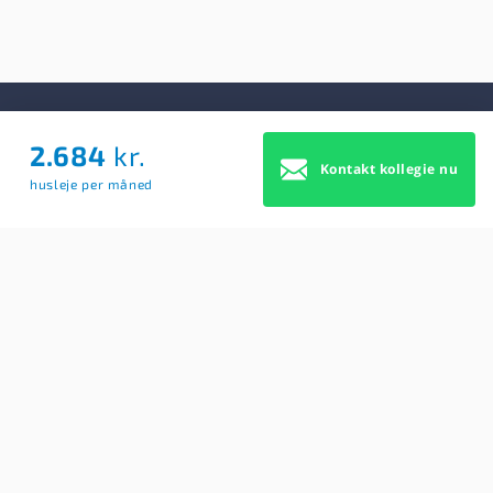
2.684
kr.
Om Os
Kontakt kollegie nu
husleje per måned
Om Os
Brugerbetingelser
Blog
Køb Premium profil
Sitemap
Cookie Samtykke
For studerende
Søg efter kollegier
Opret BoligAgent
Hjælp: Få svar på dine spørgsmål her
Kontakt os