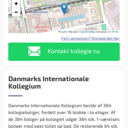
+
−
Leaflet
|
Map data ©
OpenStreetMap
contributors,
CC-BY-SA
Fejl i annoncen? Anmeld det her
Kontakt kollegie nu
Danmarks Internationale
Kollegium
Danmarks Internationale Kollegium består af 384
kollegieboliger, fordelt over 16 blokke i to etager. Af
de 384 boliger på kollegiet udgør 384 stk. 1-værelses
boliger med eget toilet og bad. De resterende 64 stk.