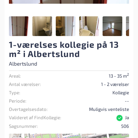
1-værelses kollegie på 13
m² i Albertslund
Albertslund
2
Areal:
13 - 35 m
Antal værelser:
1 - 2 værelser
Type:
Kollegie
Periode:
--
Overtagelsesdato:
Muligvis venteliste
Valideret af FindKollegie:
Ja
Sagsnummer:
506