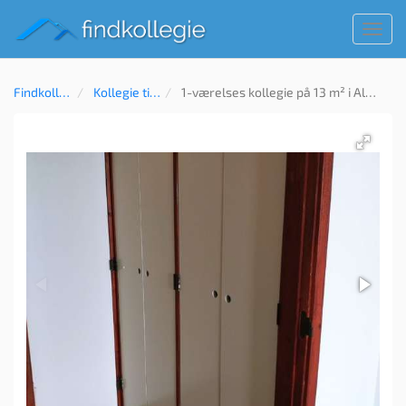
Toggl
navig
Findkollegie
Kollegie til leje
1-værelses kollegie på 13 m² i Albertslund