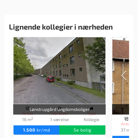
Lignende kollegier i nærheden
Lønstrupgård Ungdomsboliger
Areal
Værelser
Type
2
16 m
1 værelse
Kollegie
Areal
2
1.500
kr/md
Se bolig
37 m