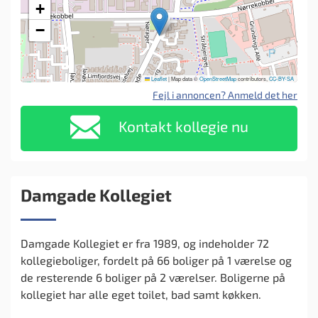
+
−
Leaflet
|
Map data ©
OpenStreetMap
contributors,
CC-BY-SA
Fejl i annoncen? Anmeld det her
Kontakt kollegie nu
Damgade Kollegiet
Damgade Kollegiet er fra 1989, og indeholder 72
kollegieboliger, fordelt på 66 boliger på 1 værelse og
de resterende 6 boliger på 2 værelser. Boligerne på
kollegiet har alle eget toilet, bad samt køkken.