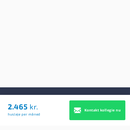
2.465
kr.
Om Os
Kontakt kollegie nu
husleje per måned
Om Os
Brugerbetingelser
Blog