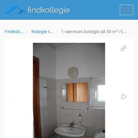
Toggl
navig
Findkollegie
Kollegie til leje
1-værelses kollegie på 30 m² i Sønderborg