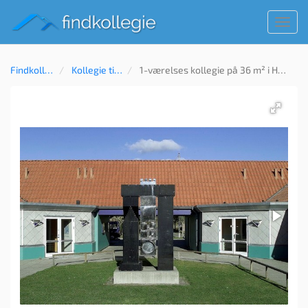
Toggl
navig
Findkollegie
Kollegie til leje
1-værelses kollegie på 36 m² i Holstebro