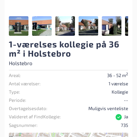
1-værelses kollegie på 36
m² i Holstebro
Holstebro
2
Areal:
36 - 52 m
Antal værelser:
1 værelse
Type:
Kollegie
Periode:
--
Overtagelsesdato:
Muligvis venteliste
Valideret af FindKollegie:
Ja
Sagsnummer:
735