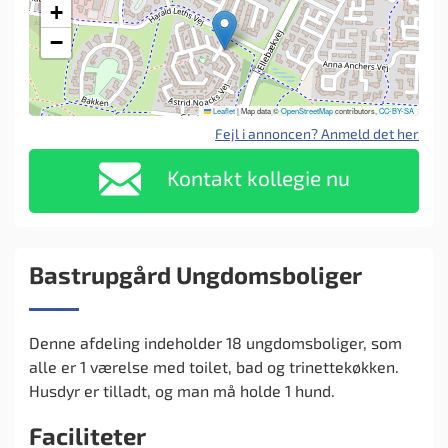
+
−
Leaflet
|
Map data ©
OpenStreetMap
contributors,
CC-BY-SA
Fejl i annoncen? Anmeld det her
Kontakt kollegie nu
Bastrupgård Ungdomsboliger
Denne afdeling indeholder 18 ungdomsboliger, som
alle er 1 værelse med toilet, bad og trinettekøkken.
Husdyr er tilladt, og man må holde 1 hund.
Faciliteter