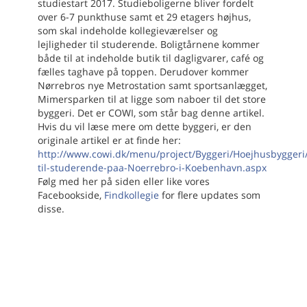
studiestart 2017. Studieboligerne bliver fordelt
over 6-7 punkthuse samt et 29 etagers højhus,
som skal indeholde kollegieværelser og
lejligheder til studerende. Boligtårnene kommer
både til at indeholde butik til dagligvarer, café og
fælles taghave på toppen. Derudover kommer
Nørrebros nye Metrostation samt sportsanlægget,
Mimersparken til at ligge som naboer til det store
byggeri. Det er COWI, som står bag denne artikel.
Hvis du vil læse mere om dette byggeri, er den
originale artikel er at finde her:
http://www.cowi.dk/menu/project/Byggeri/Hoejhusbyggeri
til-studerende-paa-Noerrebro-i-Koebenhavn.aspx
Følg med her på siden eller like vores
Facebookside,
Findkollegie
for flere updates som
disse.