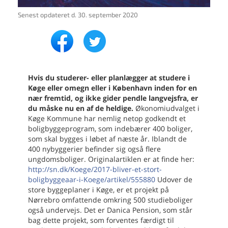
Senest opdateret d.
30. september 2020
Hvis du studerer- eller planlægger at studere i
Køge eller omegn eller i København inden for en
nær fremtid, og ikke gider pendle langvejsfra, er
du måske nu en af de heldige.
Økonomiudvalget i
Køge Kommune har nemlig netop godkendt et
boligbyggeprogram, som indebærer 400 boliger,
som skal bygges i løbet af næste år. Iblandt de
400 nybyggerier befinder sig også flere
ungdomsboliger. Originalartiklen er at finde her:
http://sn.dk/Koege/2017-bliver-et-stort-
boligbyggeaar-i-Koege/artikel/555880
Udover de
store byggeplaner i Køge, er et projekt på
Nørrebro omfattende omkring 500 studieboliger
også undervejs. Det er Danica Pension, som står
bag dette projekt, som forventes færdigt til