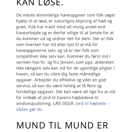
KAN LØSE.
De meste almindelige haveopgaver som folk søger
hjælp til at løse, er naturligvis klipning af hæk og
græs. Folk har travlt med alt mulig andet end
havearbejde og er derfor villige til at betale for at
du kommer ud og ordner det for dem.
Der er folk
som hverken har tid eller lyst til at stå for
haveopgaverne selv, og så er der folk som
simpelthen ikke selv kan.
Kommer du først ind i
varmen hos hr. og fru Jensen, som pga. alderdom
ikke længere selv kan stå for de ugentlige pligter i
haven, så kan du sikre dig faste månedlige
opgaver. Arbejder du effektivt og yder en god
service, så kan du være heldig at få flere og
forskellige opgaver. Det kan være alt lige fra at stå
for indkøb af jord til havens højbedene til
vinduespudsning.
LÆS OGSÅ:
Jord til højbede –
sådan gør du
MUND TIL MUND ER