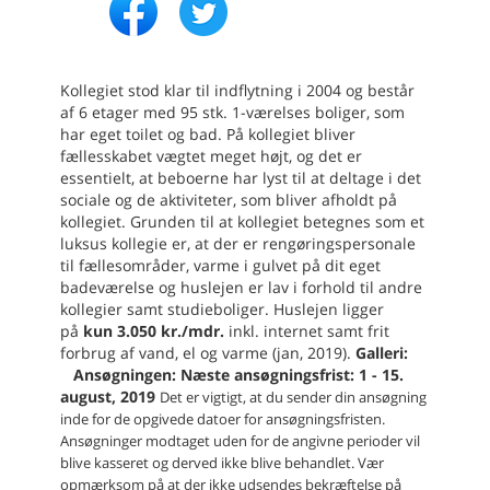
Kollegiet stod klar til indflytning i 2004 og består
af 6 etager med 95 stk. 1-værelses boliger, som
har eget toilet og bad. På kollegiet bliver
fællesskabet vægtet meget højt, og det er
essentielt, at beboerne har lyst til at deltage i det
sociale og de aktiviteter, som bliver afholdt på
kollegiet. Grunden til at kollegiet betegnes som et
luksus kollegie er, at der er rengøringspersonale
til fællesområder, varme i gulvet på dit eget
badeværelse og huslejen er lav i forhold til andre
kollegier samt studieboliger. Huslejen ligger
på
kun 3.050 kr./mdr.
inkl. internet samt frit
forbrug af vand, el og varme (jan, 2019).
Galleri:
Ansøgningen:
Næste ansøgningsfrist: 1 - 15.
august, 2019
Det er vigtigt, at du sender din ansøgning
inde for de opgivede datoer for ansøgningsfristen.
Ansøgninger modtaget uden for de angivne perioder vil
blive kasseret og derved ikke blive behandlet.
Vær
opmærksom på at der ikke udsendes bekræftelse på