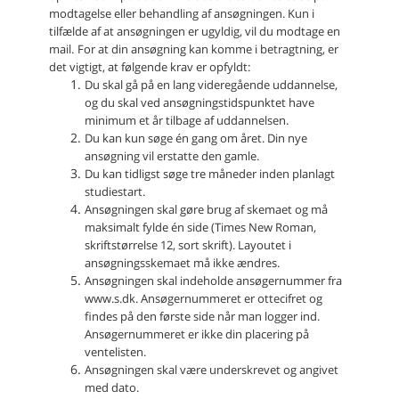
modtagelse eller behandling af ansøgningen. Kun i
tilfælde af at ansøgningen er ugyldig, vil du modtage en
mail.
For at din ansøgning kan komme i betragtning, er
det vigtigt, at følgende krav er opfyldt:
Du skal gå på en lang videregående uddannelse,
og du skal ved ansøgningstidspunktet have
minimum et år tilbage af uddannelsen.
Du kan kun søge én gang om året. Din nye
ansøgning vil erstatte den gamle.
Du kan tidligst søge tre måneder inden planlagt
studiestart.
Ansøgningen skal gøre brug af skemaet og må
maksimalt fylde én side (Times New Roman,
skriftstørrelse 12, sort skrift). Layoutet i
ansøgningsskemaet må ikke ændres.
Ansøgningen skal indeholde ansøgernummer fra
www.s.dk. Ansøgernummeret er ottecifret og
findes på den første side når man logger ind.
Ansøgernummeret er ikke din placering på
ventelisten.
Ansøgningen skal være underskrevet og angivet
med dato.