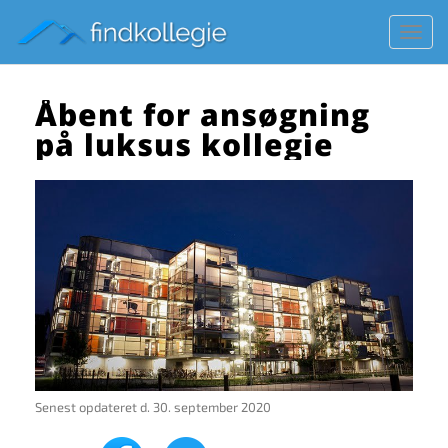
Toggl
navig
Åbent for ansøgning
på luksus kollegie
Senest opdateret d.
30. september 2020