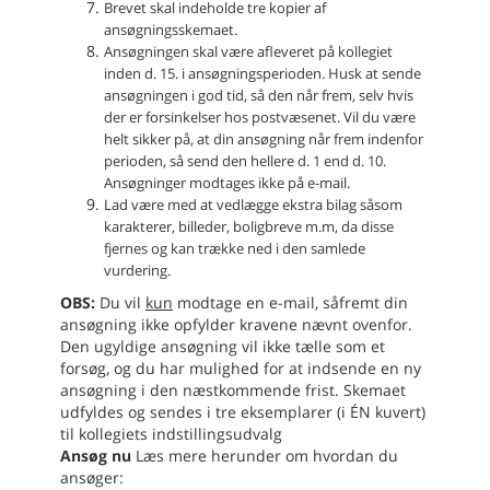
Brevet skal indeholde tre kopier af
ansøgningsskemaet.
Ansøgningen skal være afleveret på kollegiet
inden d. 15. i ansøgningsperioden. Husk at sende
ansøgningen i god tid, så den når frem, selv hvis
der er forsinkelser hos postvæsenet. Vil du være
helt sikker på, at din ansøgning når frem indenfor
perioden, så send den hellere d. 1 end d. 10.
Ansøgninger modtages ikke på e-mail.
Lad være med at vedlægge ekstra bilag såsom
karakterer, billeder, boligbreve m.m, da disse
fjernes og kan trække ned i den samlede
vurdering.
OBS:
Du vil
kun
modtage en e-mail, såfremt din
ansøgning ikke opfylder kravene nævnt ovenfor.
Den ugyldige ansøgning vil ikke tælle som et
forsøg, og du har mulighed for at indsende en ny
ansøgning i den næstkommende frist. Skemaet
udfyldes og sendes i tre eksemplarer (i ÉN kuvert)
til kollegiets indstillingsudvalg
Ansøg nu
Læs mere herunder om hvordan du
ansøger: